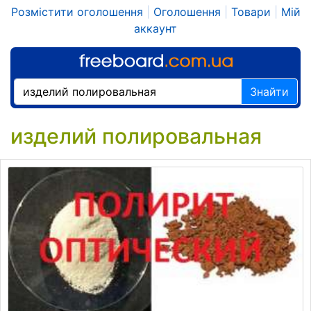
Розмістити оголошення
|
Оголошення
|
Товари
|
Мій
аккаунт
Знайти
изделий полировальная