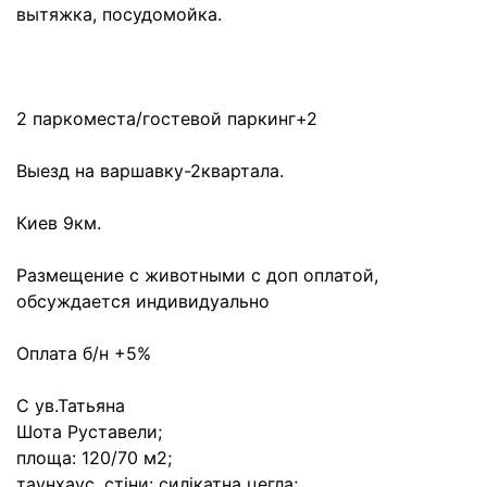
вытяжка, посудомойка.
2 паркоместа/гостевой паркинг+2
Выезд на варшавку-2квартала.
Киев 9км.
Размещение с животными с доп оплатой,
обсуждается индивидуально
Оплата б/н +5%
С ув.Татьяна
Шота Руставели;
площа: 120/70 м2;
таунхаус, стіни: силікатна цегла;