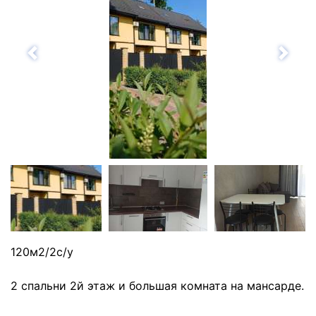
Назад
Впе
120м2/2с/у
2 спальни 2й этаж и большая комната на мансарде.