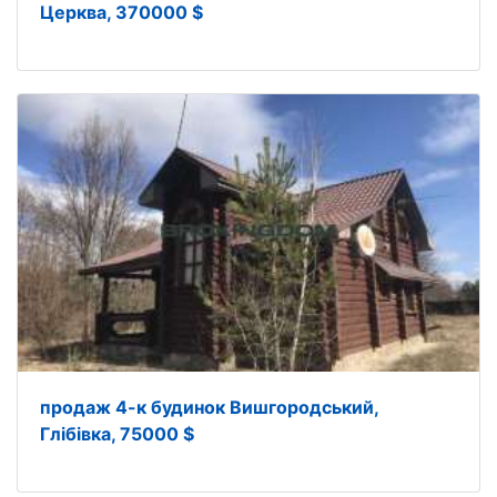
Церква, 370000 $
продаж 4-к будинок Вишгородський,
Глібівка, 75000 $