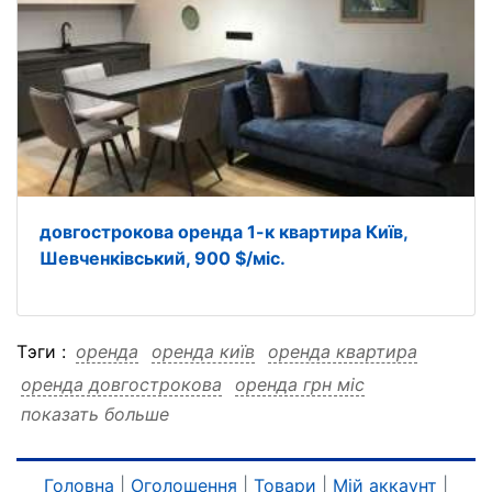
довгострокова оренда 1-к квартира Київ,
Шевченківський, 900 $/міс.
Тэги :
оренда
оренда київ
оренда квартира
оренда довгострокова
оренда грн міс
показать больше
оренда голосіївський
оренда 23000
оренда 1-к
оренда 1-к київ
оренда 1-к квартира
оренда 1-к довгострокова
оренда 1-к грн міс
Головна
|
Оголошення
|
Товари
|
Мій аккаунт
|