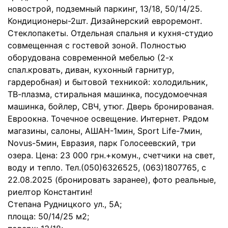
новострой, подземный паркинг, 13/18, 50/14/25.
Кондиционеры-2шт. Дизайнерский евроремонт.
Стеклопакеты. Отдельная спальня и кухня-студио
совмещенная с гостевой зоной. Полностью
оборудована современной мебелью (2-х
спал.кровать, диван, кухонный гарнитур,
гардеробная) и бытовой техникой: холодильник,
ТВ-плазма, стиральная машинка, посудомоечная
машинка, бойлер, СВЧ, утюг. Дверь бронированая.
Евроокна. Точечное освещение. Интернет. Рядом
магазины, салоны, АШАН-1мин, Sport Life-7мин,
Novus-5мин, Евразия, парк Голосеевский, три
озера. Цена: 23 000 грн.+комун., счетчики на свет,
воду и тепло. Тел.(050)6326525, (063)1807765, с
22.08.2025 (бронировать заранее), фото реальные,
риелтор Константин!
Степана Рудницкого ул., 5А;
площа: 50/14/25 м2;