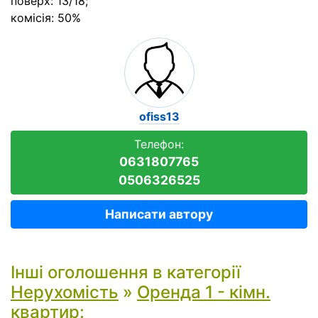
поверх: 13/18;
комісія: 50%
ofiss13
Телефон:
0631807765
0506326525
Написати автору
Інші оголошення в категорії
Нерухомість
»
Оренда 1 - кімн.
квартир
: