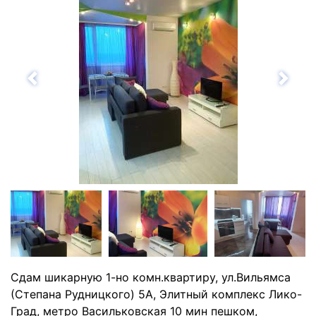
Назад
Впе
Сдам шикарную 1-но комн.квартиру, ул.Вильямса
(Степана Рудницкого) 5А, Элитный комплекс Лико-
Град, метро Васильковская 10 мин пешком,