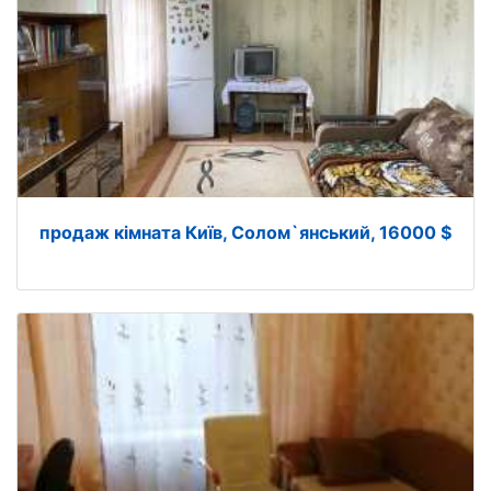
продаж кімната Київ, Солом`янський, 16000 $