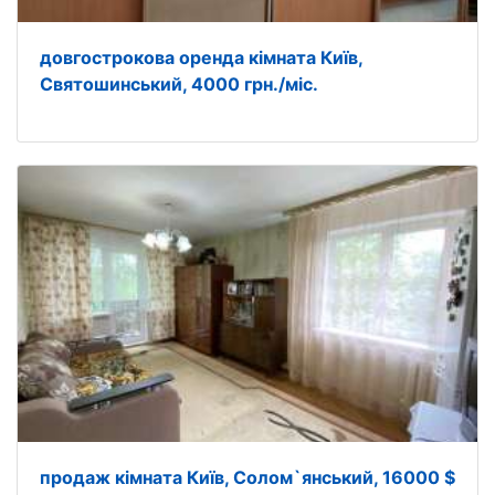
довгострокова оренда кімната Київ,
Святошинський, 4000 грн./міс.
продаж кімната Київ, Солом`янський, 16000 $