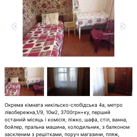
Назад
Впе
Окрема кімната никільско-слобідська 4а, метро
лівобережна,1/9, 10м2, 3700грн+ку, перший
останній місяць і комісія, ліжко, шафа, стіл, ванна,
бойлер, пральна машина, холодильник, з балконом
заскленим з решітками, поруч магазини, пляж,