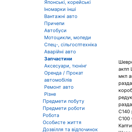
Японські, корейські
Іномарки інші
Вантажні авто
Причепи
Автобуси
Мотоцикли, мопеди
Спец-, сільгосптехніка
Аварійні авто
Запчастини
Шевро
Аксесуари, тюнінг
акпп 
Оренда / Прокат
мкп а
автомобілів
разда
Ремонт авто
короб
Різне
редук
Предмети побуту
разда
Предмети роботи
C140 
Робота
C100 
Особисте життя
Капти
Дозвілля та відпочинок