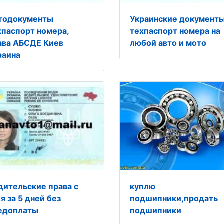
тодокументы
Украинские документ
хпаспорт номера,
техпаспорт номера на
ава АБСДЕ Киев
любой авто и мото
раина
дительские права с
куплю
я за 5 дней без
подшипники,продать
едоплаты
подшипники