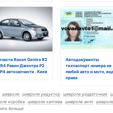
пчасти Ravon Gentra R2
Автодокументы
 R4 Равон Джентра Р2
техпаспорт номера на
 Р4 автозапчасти . Киев
любой авто и мото, во
права
:
шевроле
шевроле редуктор
шевроле раздаточная
ш
оле коробка
шевроле каптива
шевроле акпп
шевроле
зать больше
оле C100 редуктор
шевроле C100 раздаточная
шевро