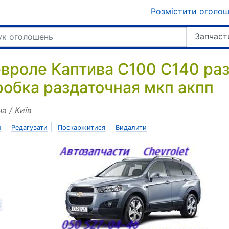
Розмістити оголо
Запчаст
вроле Каптива C100 C140 раз
робка раздаточная мкп акпп
на / Київ
|
|
|
и
Редагувати
Поскаржитися
Видалити
азад