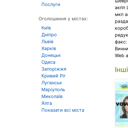
Шевро
Послуги
акпп 
мкп а
Оголошення у містах:
разда
Київ
короб
Дніпро
редук
Львів
факс:
Харків
Винни
Донецьк
Web 
Одеса
Інш
Запоріжжя
Кривий Ріг
Луганськ
Маріуполь
Миколаїв
Ялта
Показати всі міста