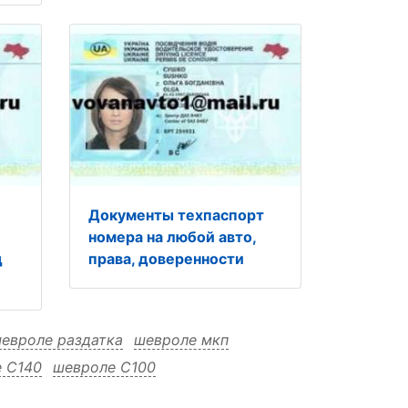
Документы техпаспорт
номера на любой авто,
д
права, доверенности
евроле раздатка
шевроле мкп
 C140
шевроле C100
ле C100 раздатка
шевроле C100 мкп