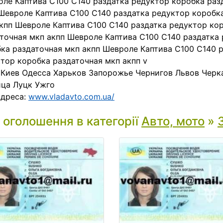
ле Каптива C100 C140 раздатка редуктор коробка раз
Шевроле Каптива C100 C140 раздатка редуктор коробк
кпп Шевроле Каптива C100 C140 раздатка редуктор ко
точная мкп акпп Шевроле Каптива C100 C140 раздатка
ка раздаточная мкп акпп Шевроле Каптива C100 C140 
тор коробка раздаточная мкп акпп v
 Киев Одесса Харьков Запорожье Чернигов Львов Чер
ца Луцк Ужго
адреса:
www.vladavto.com.ua/
і оголошення в категорії
Авто, мото
»