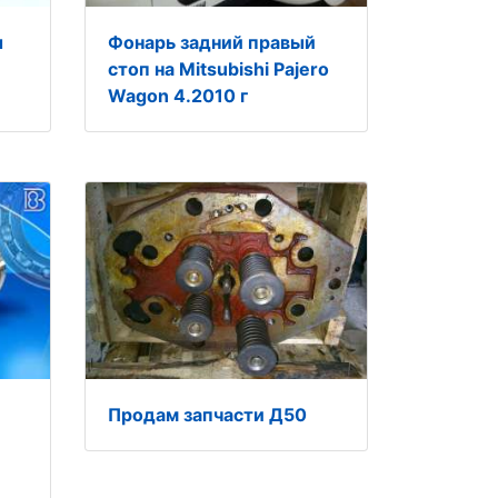
ы
Фонарь задний правый
стоп на Mitsubishi Pajero
Wagon 4.2010 г
Продам запчасти Д50