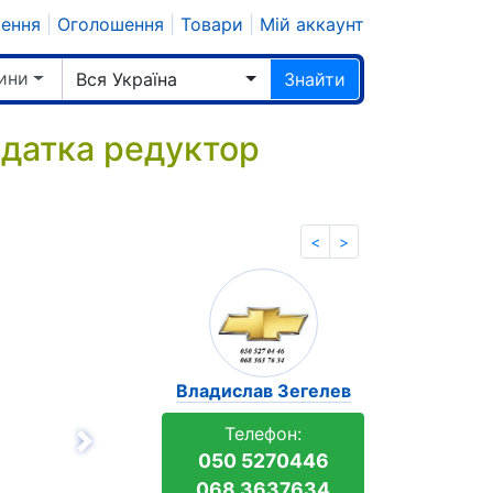
шення
|
Оголошення
|
Товари
|
Мій аккаунт
ини
Вся Україна
Знайти
датка редуктор
<
>
Владислав Зегелев
Телефон:
Вперёд
050 5270446
068 3637634