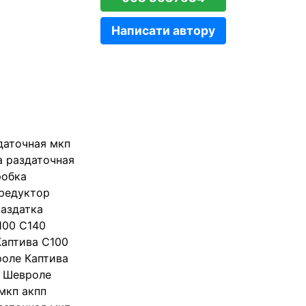
Написати автору
даточная мкп
а раздаточная
робка
 редуктор
раздатка
100 C140
Каптива C100
роле Каптива
п Шевроле
мкп акпп