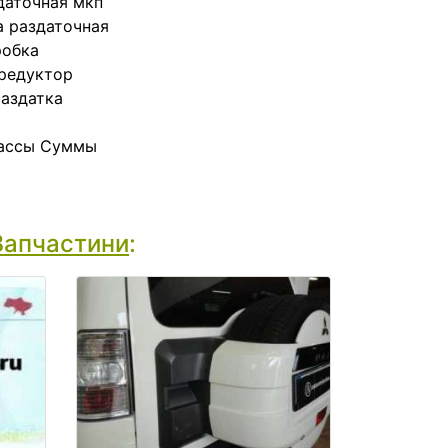
даточная мкп
а раздаточная
робка
 редуктор
раздатка
кассы Суммы
Запчастини
: