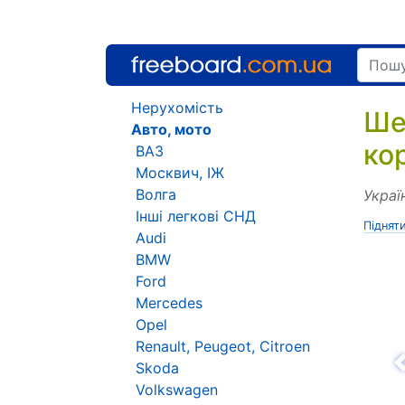
Нерухомість
Ше
Авто, мото
ко
ВАЗ
Москвич, ІЖ
Волга
Украї
Інші легкові СНД
Піднят
Audi
BMW
Ford
Mercedes
Opel
Renault, Peugeot, Citroen
Skoda
Н
Volkswagen