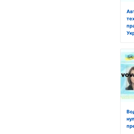
Ав
те
пр
Ук
Во
нул
пр