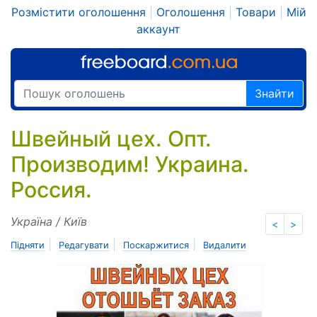
Розмістити оголошення
|
Оголошення
|
Товари
|
Мій
аккаунт
Знайти
Швейный цех. Опт.
Производим! Укрaинa.
Россия.
Україна / Київ
<
>
|
|
|
Підняти
Редагувати
Поскаржитися
Видалити