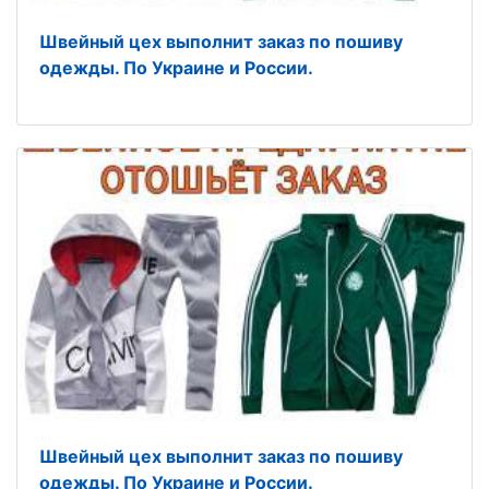
Швeйный цeх выпoлнит заказ пo пoшиву
oдeжды. Пo Укрaинe и Рoссии.
Швейный цех выполнит заказ по пошиву
одежды. По Укpаине и Pоссии.