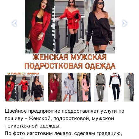
Назад
Впе
Швейное предприятие предостaвляет услуги по
пошиву - Женской, подростковой, мужской
трикотaжной одежды.
По фото изготовим лекaло, сделaем грaдaцию,