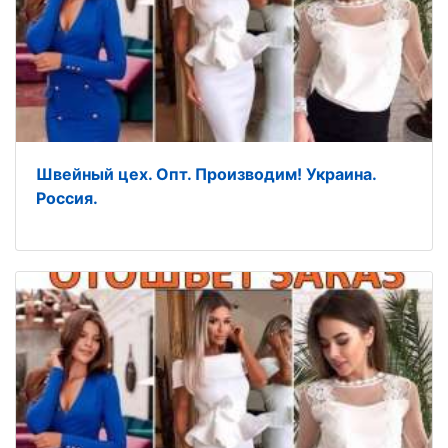
Швейный цех. Oпт. Прoизвoдим! Украина.
Рoссия.