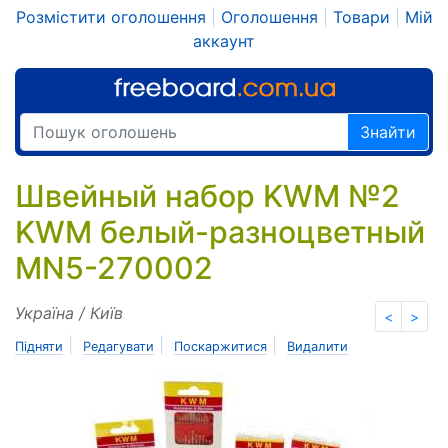
Розмістити оголошення
|
Оголошення
|
Товари
|
Мій
аккаунт
Знайти
Швейный набор KWM №2
KWM белый-разноцветный
MN5-270002
Україна / Київ
<
>
|
|
|
Підняти
Редагувати
Поскаржитися
Видалити