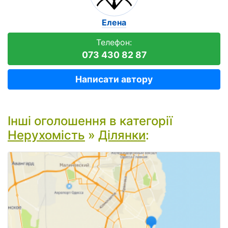
Елена
Телефон:
073 430 82 87
Написати автору
Інші оголошення в категорії
Нерухомість
»
Ділянки
: