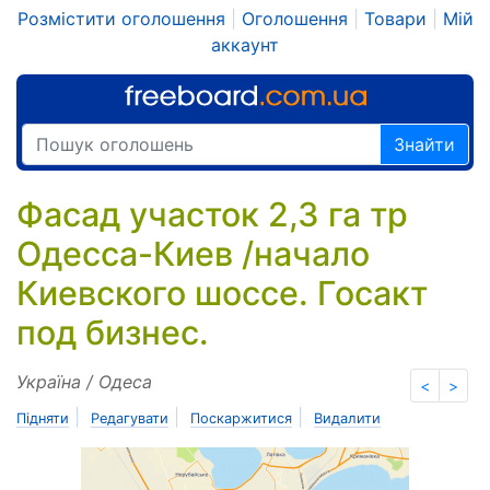
Розмістити оголошення
|
Оголошення
|
Товари
|
Мій
аккаунт
Знайти
Фасад участок 2,3 га тр
Одесса-Киев /начало
Киевского шоссе. Госакт
под бизнес.
Україна / Одеса
<
>
|
|
|
Підняти
Редагувати
Поскаржитися
Видалити