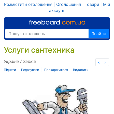
Розмістити оголошення
|
Оголошення
|
Товари
|
Мій
аккаунт
Знайти
Услуги сантехника
Україна / Харків
<
>
|
|
|
Підняти
Редагувати
Поскаржитися
Видалити