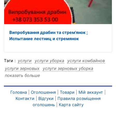
Випробування драбин та стрем'янок ;
Испытание лестниц и стремянок
Тэги :
услуги
услуги уборка
услуги комбайнов
услуги зерновых
услуги зерновых уборка
показать больше
услуги зерновых комбайнов
уборка
уборка услуги
уборка комбайнов
уборка зерновых
уборка зерновых услуги
Головна
|
Оголошення
|
Товари
|
Мій аккаунт
|
Контакти
|
Відгуки
|
Правила розміщення
уборка зерновых комбайнов
комбайнов
оголошень
|
Карта сайту
комбайнов услуги
комбайнов уборка
комбайнов зерновых
комбайнов зерновых услуги