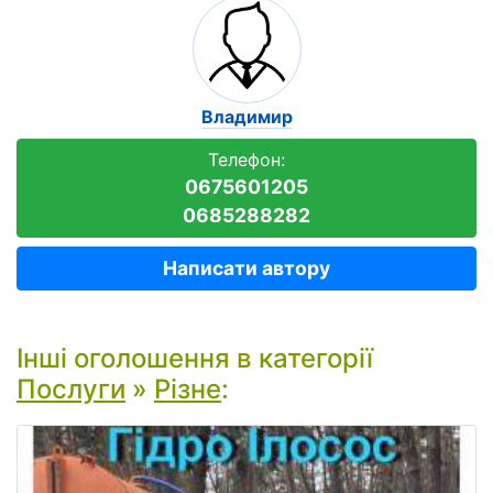
Владимир
Телефон:
0675601205
0685288282
Написати автору
Інші оголошення в категорії
Послуги
»
Різне
: