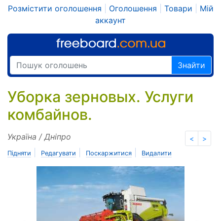
Розмістити оголошення
|
Оголошення
|
Товари
|
Мій
аккаунт
Знайти
Уборка зерновых. Услуги
комбайнов.
Україна / Дніпро
<
>
|
|
|
Підняти
Редагувати
Поскаржитися
Видалити