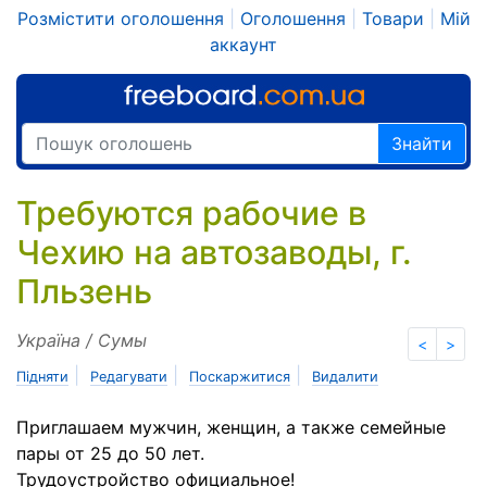
Розмістити оголошення
|
Оголошення
|
Товари
|
Мій
аккаунт
Знайти
Требуются рабочие в
Чехию на автозаводы, г.
Пльзень
Україна / Сумы
<
>
|
|
|
Підняти
Редагувати
Поскаржитися
Видалити
Приглашаем мужчин, женщин, а также семейные
пары от 25 до 50 лет.
Трудоустройство официальное!