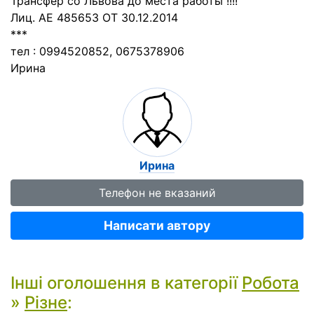
Трансфер со Львова до места работы !!!!
Лиц. АЕ 485653 ОТ 30.12.2014
***
тел : 0994520852, 0675378906
Ирина
Ирина
Телефон не вказаний
Написати автору
Інші оголошення в категорії
Робота
»
Різне
: