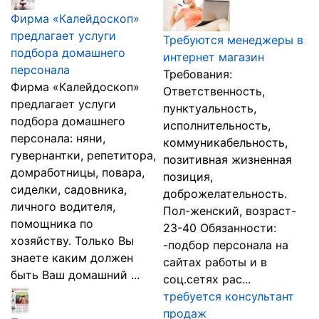
Фирма «Калейдоскоп»
предлагает услуги
Требуются менеджеры в
подбора домашнего
интернет магазин
персонала
Требования:
Фирма «Калейдоскоп»
Ответственность,
предлагает услуги
пунктуальность,
подбора домашнего
исполнительность,
персонала: няни,
коммуникабельность,
гувернантки, репетитора,
позитивная жизненная
домработницы, повара,
позиция,
сиделки, садовника,
доброжелательность.
личного водителя,
Пол-женский, возраст-
помощника по
23-40 Обязанности:
хозяйству. Только Вы
-подбор персонала на
знаете каким должен
сайтах работы и в
быть Ваш домашний ...
соц.сетях рас...
требуется консультант
продаж