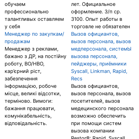
обучаем
лет. Официальное
профессионально
оформление. З/п ср.
талантливых оставляем
3100. Опыт работы в
у себя
торговле не обязателен
Менеджер пo зaкупкам/
Вызов официантов,
продажам
вызов персонала, вызов
Менеджер з реклами,
медперсонала, системЫ
бажано з ДР, на постійну
вызова персонала,
роботу, ВО/НВО,
пейджеры, приёмники
кар’єрний ріст,
Syscall, Linkman, Rapid,
забезпечення
Recs
інформацією, робоче
Вызов официантов,
місце, великі відсотки,
вызов персонала, вызов
терміново. Вимоги:
посетителей, вызов
бажання працювати,
медецинского персонала
комунікабельність,
возможно обеспечить
відповідальність.
при помощи систем
вызова компании
Restor®: Rapid, Syscall,