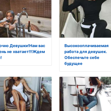
очно Девушки!Нам вас
Высокооплачиваемая
ень не хватает!!!Ждем
работа для девушек.
!
Обеспечьте себе
будущее