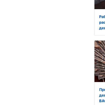
Ра
ра
де
Пр
де
ВА