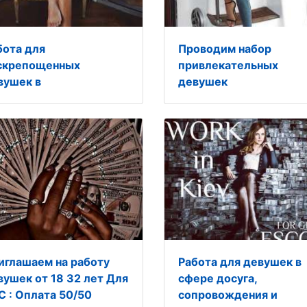
бота для
Проводим набор
скрепощенных
привлекательных
вушек в
девушек
иглашаем на работу
Работа для девушек в
вушек от 18 32 лет Для
сфере досуга,
С : Оплата 50/50
сопровождения и