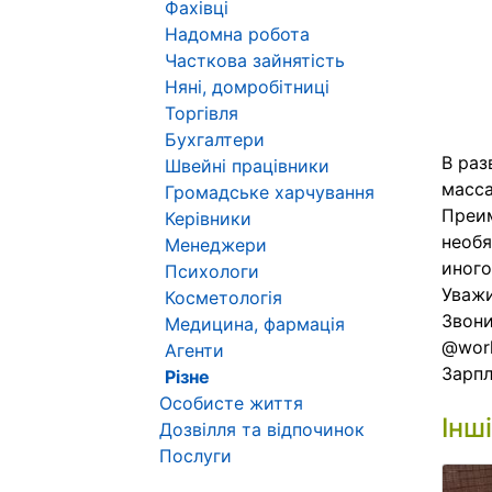
Фахівці
Надомна робота
Часткова зайнятість
Няні, домробітниці
Торгівля
Бухгалтери
В раз
Швейні працівники
масса
Громадське харчування
Преим
Керівники
необя
Менеджери
иного
Психологи
Уважи
Косметологія
Звони
Медицина, фармація
@work
Агенти
Зарпл
Різне
Особисте життя
Інш
Дозвілля та відпочинок
Послуги