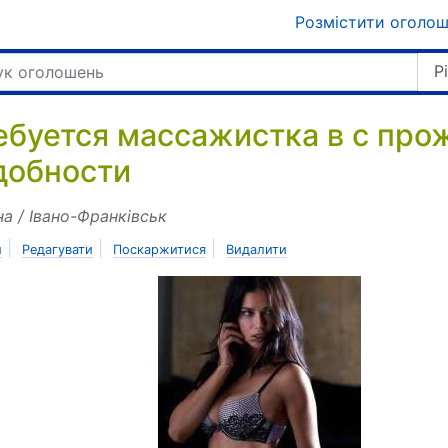
Розмістити оголо
Р
ебуется массажистка в с про
добности
на / Івано-Франківськ
|
|
|
и
Редагувати
Поскаржитися
Видалити