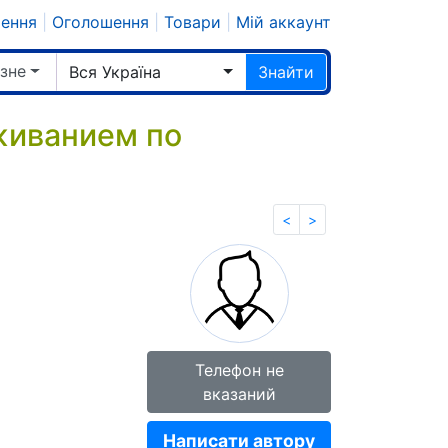
шення
|
Оголошення
|
Товари
|
Мій аккаунт
ізне
Вся Україна
Знайти
живанием по
<
>
Телефон не
вказаний
Написати автору