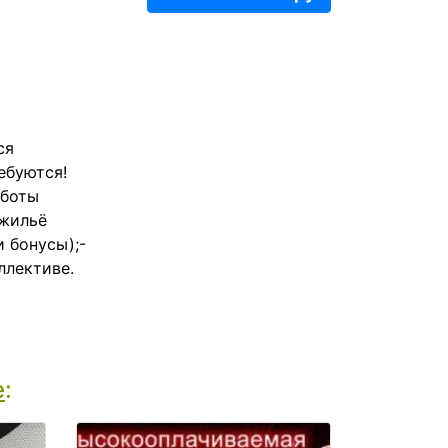
ся
ебуются!
аботы
 жильё
 бонусы);-
ллективе.
е
: