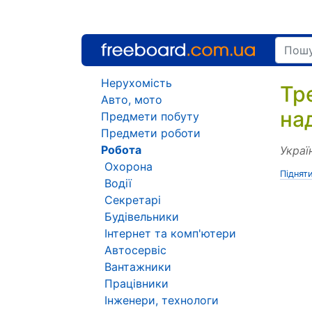
Нерухомість
Тр
Авто, мото
на
Предмети побуту
Предмети роботи
Робота
Украї
Охорона
Піднят
Водії
Секретарі
Будівельники
Інтернет та комп'ютери
Автосервіс
Вантажники
Працівники
Інженери, технологи