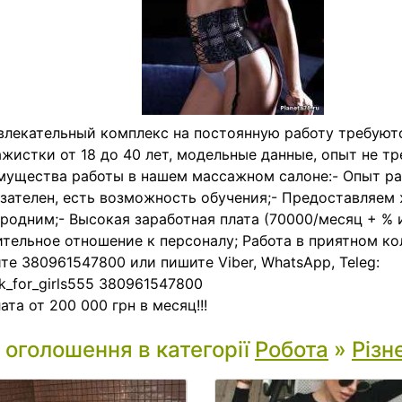
влекательный комплекс на постоянную работу требуют
жистки от 18 до 40 лет, модельные данные, опыт не тр
ущества работы в нашем массажном салоне:- Опыт р
зателен, есть возможность обучения;- Предоставляем
родним;- Высокая заработная плата (70000/месяц + % и
тельное отношение к персоналу; Работа в приятном ко
те 380961547800 или пишите Viber, WhatsApp, Teleg:
_for_girls555 380961547800
ата от 200 000 грн в месяц!!!
і оголошення в категорії
Робота
»
Різн