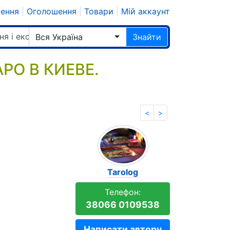
шення
|
Оголошення
|
Товари
|
Мій аккаунт
ня і екстрасенси
Вся Україна
Знайти
РО В КИЕВЕ.
<
>
Tarolog
Телефон:
38066 0109538
Написати автору