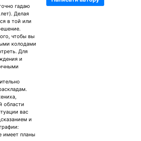
точно гадаю
лет). Делая
ся в той или
решение.
ого, чтобы вы
зными колодами
треть. Для
ждения и
гичными
нительно
раскладам.
ениха,
й области
итуации вас
дсказанием и
графии:
ие имеет планы