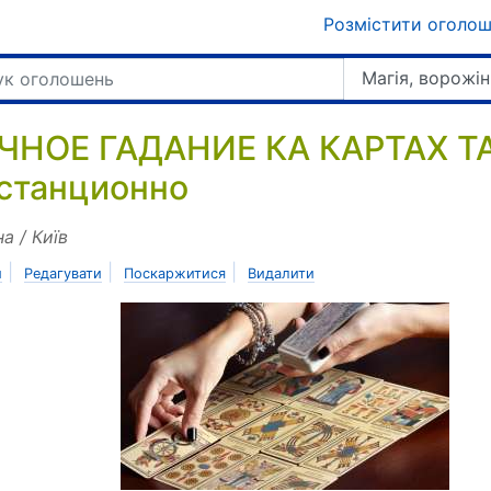
Розмістити оголо
Магія, ворожін
ЧНОЕ ГАДАНИЕ КА КАРТАХ ТА
станционно
на / Київ
|
|
|
и
Редагувати
Поскаржитися
Видалити