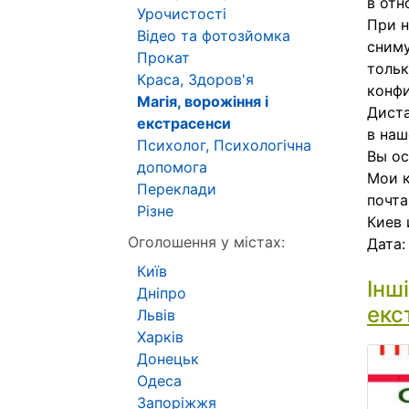
в отн
Урочистості
При н
Відео та фотозйомка
сниму
Прокат
тольк
Краса, Здоров'я
конфи
Магія, ворожіння і
Диста
екстрасенси
в наш
Психолог, Психологічна
Вы ос
допомога
Мои к
Переклади
почта
Різне
Киев 
Оголошення у містах:
Дата
Київ
Інш
Дніпро
екс
Львів
Харків
Донецьк
Одеса
Запоріжжя