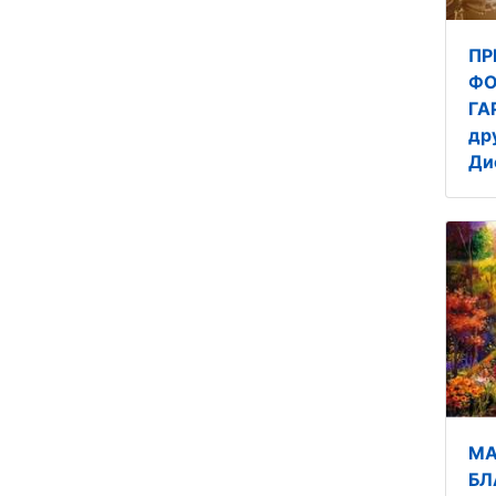
ПР
ФО
ГА
др
Ди
МА
БЛ