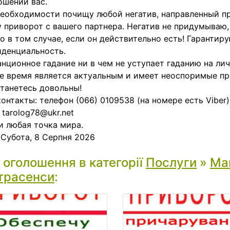
ошении вас.
еобходимости почищу любой негатив, направленный пр
 приворот с вашего партнера. Негатив не придумываю,
о в том случае, если он действительно есть! Гарантир
денциальность.
нционное гадание ни в чем не уступает гаданию на ли
е время является актуальным и имеет неоспоримые п
танетесь довольны!
онтакты: телефон (066) 0109538 (на номере есть Viber)
 tarolog78@ukr.net
и любая точка мира.
:
Субота, 8 Серпня 2026
і оголошення в категорії
Послуги
»
Маг
трасенси
: