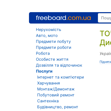
Нерухомість
ТО
Авто, мото
Ди
Предмети побуту
Предмети роботи
Робота
Украї
Особисте життя
Піднят
Дозвілля та відпочинок
Послуги
Інтернет та комп'ютери
Харчування
Монтаж/Демонтаж
Побутовий ремонт
Сантехніка
Будівництво, ремонт