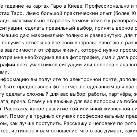
е гадание на картах Таро в Киеве. Профессионально и 
ртах Таро. Имею большой практический опыт (более 10 
ады, максимально стараюсь помочь клиенту разобрать
ситуации, сделать правильный выбор, принять верное 
мацию даю максимально полную и развернутую, для т
 получить ответы на все свои вопросы. Работаю с ра
 в зависимости от сферы жизни, которую нужно просмо
отра мне необходима ваша фотография, имя и дата ро
рафии всех участников ситуации или вопроса с анало
ыми.
нформацию вы получите по электронной почте, допол
 быть предоставлен фотоотчет по сделанным для вас 
у сделать сложный для вас выбор: работы, партнёра, ж
ата, врача. Отвечу на важные для вас вопросы из любо
. Расскажу, какое развитие той или иной жизненной с
ет. Помогу в трудных случаях профессиональным пре
ом, как лучше поступить. Расскажу о человеке по фото
тер, истинное к вам отношение, что о вас думает, как