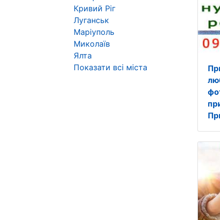
Кривий Ріг
Луганськ
Маріуполь
Миколаїв
Ялта
Показати всі міста
Пр
лю
фо
пр
Пр