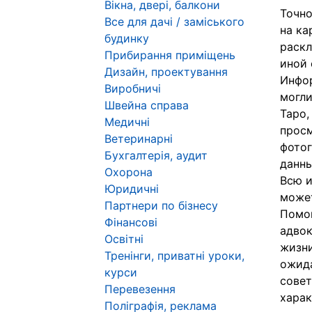
Вікна, двері, балкони
Точно
Все для дачі / заміського
на ка
будинку
раскл
Прибирання приміщень
иной 
Дизайн, проектування
Инфор
Виробничі
могли
Швейна справа
Таро,
Медичні
просм
Ветеринарні
фотог
Бухгалтерія, аудит
данн
Охорона
Всю и
Юридичні
может
Партнери по бізнесу
Помог
Фінансові
адвок
Освітні
жизни
Тренінги, приватні уроки,
ожида
курси
совет
Перевезення
харак
Поліграфія, реклама