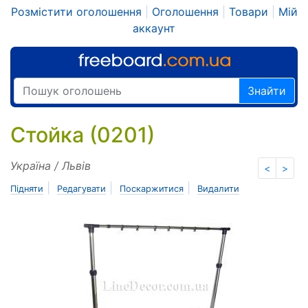
Розмістити оголошення
|
Оголошення
|
Товари
|
Мій
аккаунт
Знайти
Стойка (0201)
Україна / Львів
<
>
|
|
|
Підняти
Редагувати
Поскаржитися
Видалити