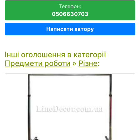
Телефон:
0506630703
Написати автору
Інші оголошення в категорії
Предмети роботи
»
Різне
: