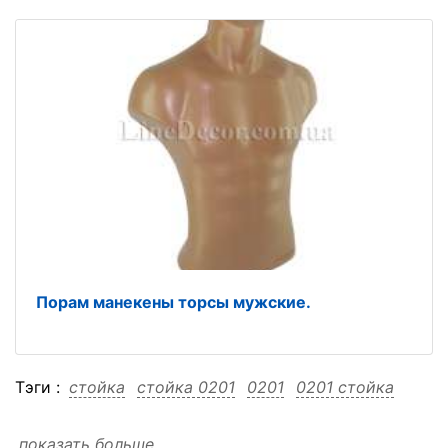
Порам манекены торсы мужские.
Тэги :
стойка
стойка 0201
0201
0201 стойка
показать больше