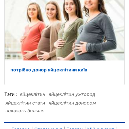
потрібно донор яйцеклітини київ
Тэги :
яйцеклітин
яйцеклітин ужгород
яйцеклітин стати
яйцеклітин донором
показать больше
яйцеклітин донором ужгород
яйцеклітин донором стати
ужгород
ужгород яйцеклітин
ужгород стати