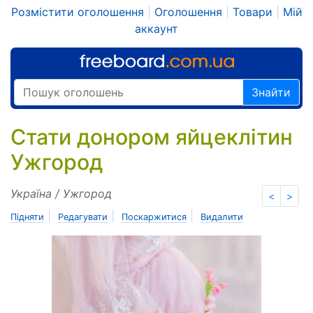
Розмістити оголошення
|
Оголошення
|
Товари
|
Мій
аккаунт
Знайти
Стати донором яйцеклітин
Ужгород
Україна / Ужгород
<
>
|
|
|
Підняти
Редагувати
Поскаржитися
Видалити