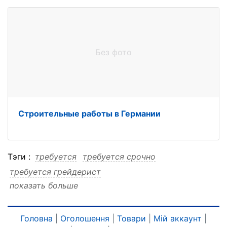
Без фото
Строительные работы в Германии
Тэги :
требуется
требуется срочно
требуется грейдерист
показать больше
требуется грейдерист срочно
срочно
срочно требуется
срочно грейдерист
срочно грейдерист требуется
грейдерист
Головна
|
Оголошення
|
Товари
|
Мій аккаунт
|