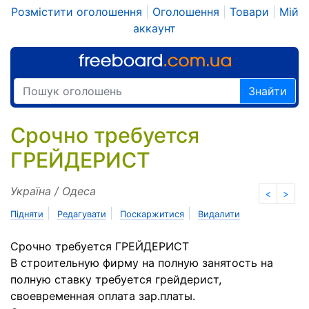
Розмістити оголошення
|
Оголошення
|
Товари
|
Мій
аккаунт
Знайти
Срочно требуется
ГРЕЙДЕРИСТ
Україна / Одеса
<
>
|
|
|
Підняти
Редагувати
Поскаржитися
Видалити
Срочно требуется ГРЕЙДЕРИСТ
В строительную фирму на полную занятость на
полную ставку требуется грейдерист,
своевременная оплата зар.платы.