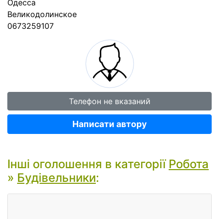
Одесса
Великодолинское
0673259107
Телефон не вказаний
Написати автору
Інші оголошення в категорії
Робота
»
Будівельники
: