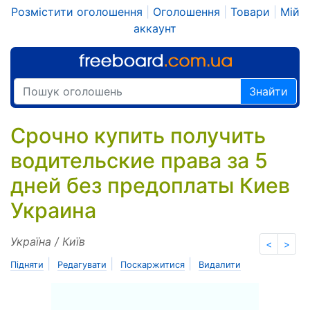
Розмістити оголошення
|
Оголошення
|
Товари
|
Мій
аккаунт
Знайти
Срочно купить получить
водительские права за 5
дней без предоплаты Киев
Украина
Україна / Київ
<
>
|
|
|
Підняти
Редагувати
Поскаржитися
Видалити