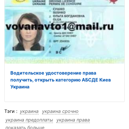
Водительское удостоверение права
получить, открыть категорию АБСДЕ Киев
Украина
Тэги :
украина
украина срочно
украина предоплаты
украина права
показать больше
украина получить
украина купить
украина киев