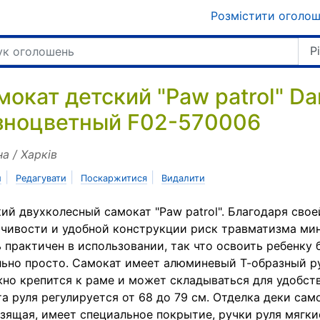
Розмістити оголо
Р
мокат детский "Paw patrol" Da
зноцветный F02-570006
на / Харків
|
|
|
и
Редагувати
Поскаржитися
Видалити
ий двухколесный самокат "Paw patrol". Благодаря свое
чивости и удобной конструкции риск травматизма ми
 практичен в использовании, так что освоить ребенку 
ьно просто. Самокат имеет алюминевый Т-образный р
но крепится к раме и может складываться для удобств
а руля регулируется от 68 до 79 см. Отделка деки сам
зящая, имеет специальное покрытие, ручки руля мягки