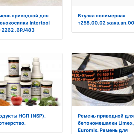
мень приводной для
Втулка полимерная
онокосилки Intertool
т258.00.02 жаяв.вп.00
-2262 .6PJ483
одукты НСП (NSP).
Ремень приводной для
ртнерство.
бетономешалки Limex,
Euromix. Ремень для