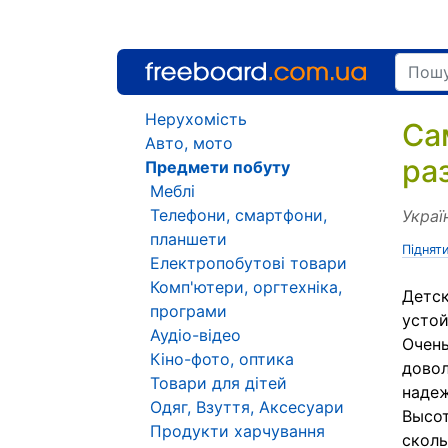
Нерухомість
Са
Авто, мото
ра
Предмети побуту
Меблі
Телефони, смартфони,
Украї
планшети
Піднят
Електропобутові товари
Комп'ютери, оргтехніка,
Детск
програми
устой
Аудіо-відео
Очень
Кіно-фото, оптика
довол
Товари для дітей
надеж
Одяг, Взуття, Аксесуари
Высот
Продукти харчування
сколь