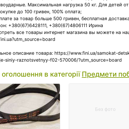
воударные. Максимальная нагрузка 50 кг. Для детей от 
окупке до 100 гривен, 100% оплата;
плате за товар больше 500 гривен, бесплатная доставка
он: +380(67)6428111, +380(67)4806111 Ирина
треть все товары интернет магазина вы можете на на
ini.ua?utm_source=board
ьное описание товара: https://www.fini.ua/samokat-detsk
je-siniy-raznotsvetnyy-f02-570006/?utm_source=board
і оголошення в категорії
Предмети по
Без фото