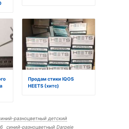
0
ого
Продам стики IQOS
а
HEETS (хитс)
синий-разноцветный детский
06
синий-разноцветный Darpeje