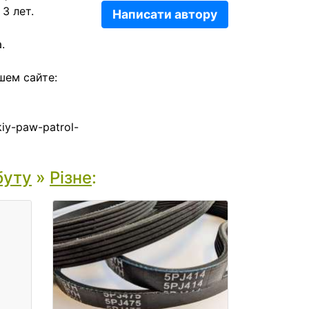
3 лет.
Написати автору
.
шем сайте:
iy-paw-patrol-
буту
»
Різне
: