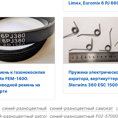
Limex, Euromix 6 PJ 66
мень к газонокосилке
Пружина электрическ
rte FEM-1400.
аэратора, вертикуттер
иводной ремень на
Sterwins 360 ESC 1500
рте
:
синий-разноцветный
синий-разноцветный самокат
й-разноцветный patrol
синий-разноцветный F02-5700