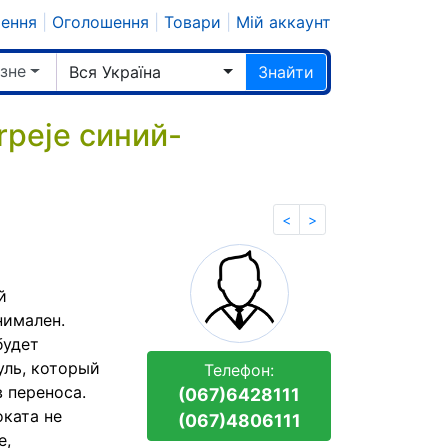
шення
|
Оголошення
|
Товари
|
Мій аккаунт
ізне
Вся Україна
Знайти
rpeje синий-
<
>
й
нимален.
будет
уль, который
Телефон:
 переноса.
(067)6428111
оката не
(067)4806111
е,