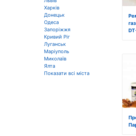
Львів
Харків
Донецьк
Ре
Одеса
газ
Запоріжжя
DT
Кривий Ріг
Луганськ
Маріуполь
Миколаїв
Ялта
Показати всі міста
Пр
Па