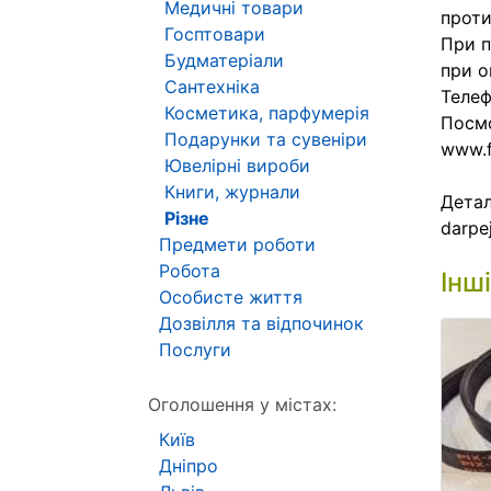
Медичні товари
проти
Госптовари
При п
Будматеріали
при о
Сантехніка
Телеф
Косметика, парфумерія
Посмо
Подарунки та сувеніри
www.f
Ювелірні вироби
Книги, журнали
Детал
Різне
darpe
Предмети роботи
Робота
Інш
Особисте життя
Дозвілля та відпочинок
Послуги
Оголошення у містах:
Київ
Дніпро