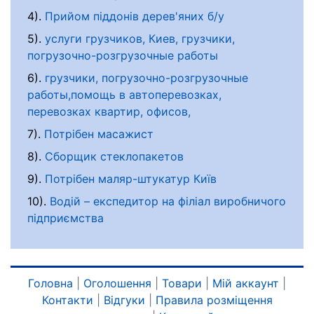
4).
Прийом піддонів дерев'яних б/у
5).
услуги грузчиков, Киев, грузчики,
погрузочно-розгрузочные работы
6).
грузчики, погрузочно-розгрузочные
работы,помощь в автоперевозках,
перевозках квартир, офисов,
7).
Потрібен масажист
8).
Сборщик стеклопакетов
9).
Потрібен маляр-штукатур Київ
10).
Водій – експедитор на філіал виробничого
підприємства
Головна
|
Оголошення
|
Товари
|
Мій аккаунт
|
Контакти
|
Відгуки
|
Правила розміщення