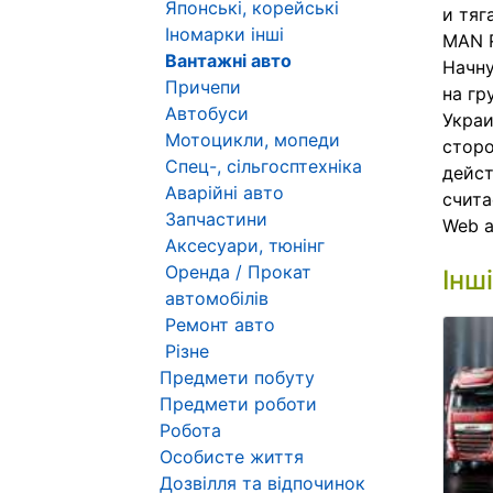
Японські, корейські
и тяг
Іномарки інші
MAN 
Вантажні авто
Начну
Причепи
на гр
Автобуси
Украи
Мотоцикли, мопеди
сторо
Спец-, сільгосптехніка
дейст
Аварійні авто
счита
Запчастини
Web 
Аксесуари, тюнінг
Оренда / Прокат
Інш
автомобілів
Ремонт авто
Різне
Предмети побуту
Предмети роботи
Робота
Особисте життя
Дозвілля та відпочинок