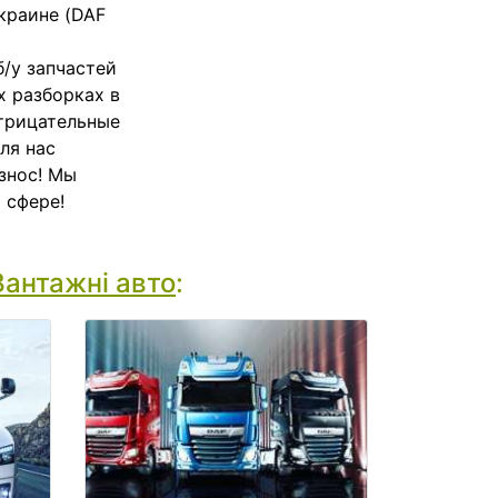
краине (DAF
б/у запчастей
х разборках в
отрицательные
ля нас
знос! Мы
 сфере!
Вантажні авто
: