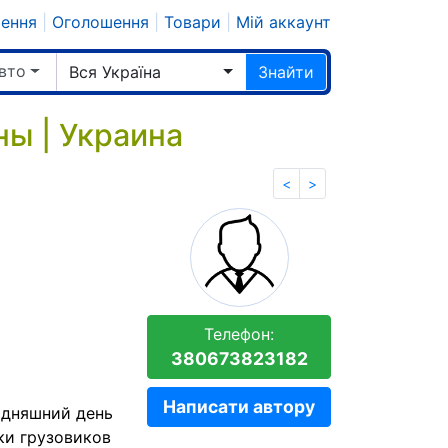
шення
|
Оголошення
|
Товари
|
Мій аккаунт
авто
Вся Україна
Знайти
ны | Украина
<
>
Телефон:
380673823182
Написати автору
одняшний день
ки грузовиков