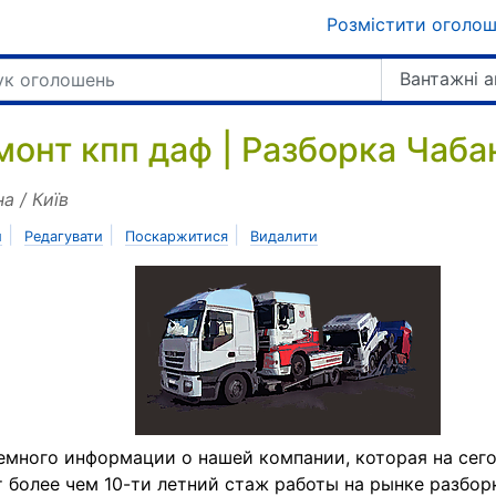
Розмістити оголо
Вантажні 
монт кпп даф | Разборка Чаба
на / Київ
|
|
|
и
Редагувати
Поскаржитися
Видалити
емного информации о нашей компании, которая на сег
 более чем 10-ти летний стаж работы на рынке разбор