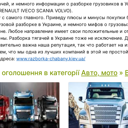
ачей, и немного информации о разборке грузовиков в У
RENAULT IVECO SCANIA VOLVO).
 с самого главного. Приведу плюсы и минусы покупки 
узовой разборке в Украине, и немного мифов о грузовы
не. Любое направление имеет свои положительные и 
ны. Разборка тягачей в Украине тоже не исключение. Д
вительно важна наша репутация, так что работает на и
ем, что мы одна из лучших компаний в этой не простой
адреса:
www.razborka-chabany.kiev.ua/
і оголошення в категорії
Авто, мото
»