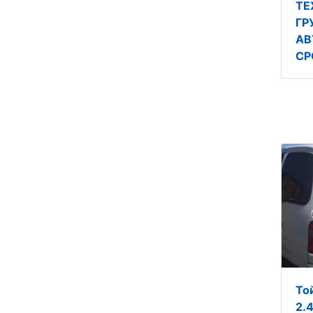
ТЕ
ГР
АВ
СР
То
2.4