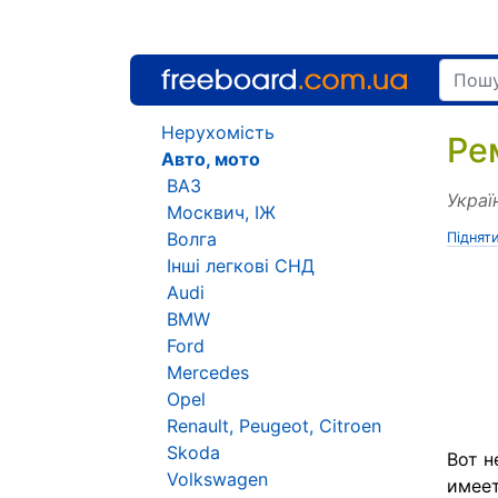
Нерухомість
Ре
Авто, мото
ВАЗ
Украї
Москвич, ІЖ
Волга
Піднят
Інші легкові СНД
Audi
BMW
Ford
Mercedes
Opel
Renault, Peugeot, Citroen
Skoda
Вот н
Volkswagen
имеет