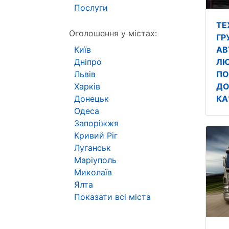
Послуги
ТЕ
Оголошення у містах:
ГР
Київ
АВ
Дніпро
ЛЮ
Львів
ПО
Харків
ДО
Донецьк
КА
Одеса
Запоріжжя
Кривий Ріг
Луганськ
Маріуполь
Миколаїв
Ялта
Показати всі міста