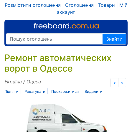
Розмістити оголошення
|
Оголошення
|
Товари
|
Мій
аккаунт
Знайти
Ремонт автоматических
ворот в Одессе
Україна / Одеса
<
>
|
|
|
Підняти
Редагувати
Поскаржитися
Видалити