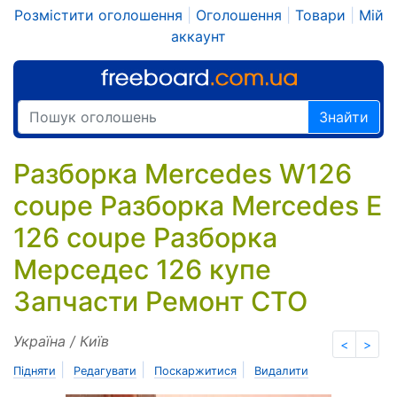
Розмістити оголошення
|
Оголошення
|
Товари
|
Мій
аккаунт
Знайти
Разборка Mercedes W126
coupe Разборка Mercedes E
126 coupe Разборка
Мерседес 126 купе
Запчасти Ремонт СТО
Україна / Київ
<
>
|
|
|
Підняти
Редагувати
Поскаржитися
Видалити