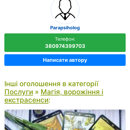
Parapsiholog
Телефон:
380974399703
Написати автору
Інші оголошення в категорії
Послуги
»
Магія, ворожіння і
екстрасенси
: