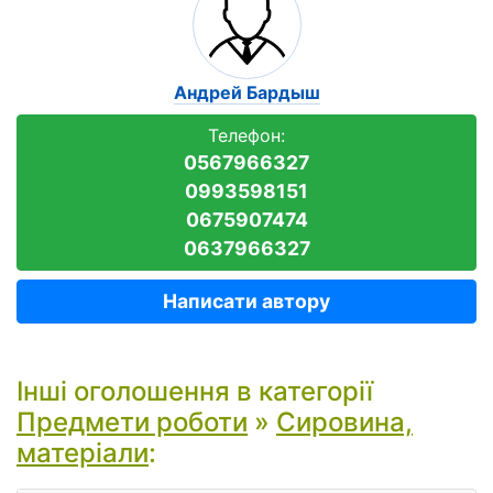
Андрей Бардыш
Телефон:
0567966327
0993598151
0675907474
0637966327
Написати автору
Інші оголошення в категорії
Предмети роботи
»
Сировина,
матеріали
: