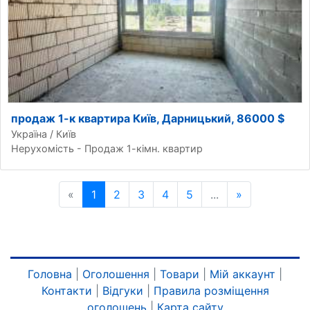
продаж 1-к квартира Київ, Дарницький, 86000 $
Україна / Київ
Нерухомість - Продаж 1-кімн. квартир
«
Попередня сторінка
1
2
3
4
5
...
»
Наступна ст
Головна
|
Оголошення
|
Товари
|
Мій аккаунт
|
Контакти
|
Відгуки
|
Правила розміщення
оголошень
|
Карта сайту