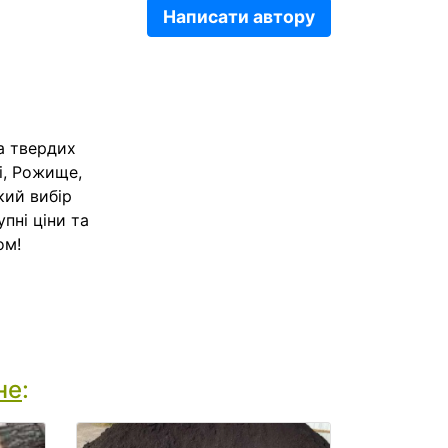
Написати автору
а твердих
ці, Рожище,
кий вибір
пні ціни та
ом!
не
: