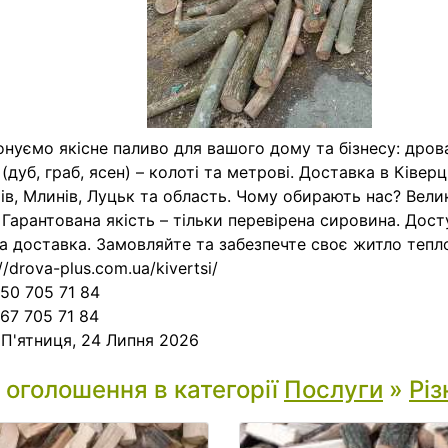
нуємо якісне паливо для вашого дому та бізнесу: дров
 (дуб, граб, ясен) – колоті та метрові. Доставка в Ківер
ів, Млинів, Луцьк та область. Чому обирають нас? Вели
 Гарантована якість – тільки перевірена сировина. Досту
а доставка. Замовляйте та забезпечте своє житло тепл
//drova-plus.com.ua/kivertsi/
050 705 71 84
067 705 71 84
:
П'ятниця, 24 Липня 2026
і оголошення в категорії
Послуги
»
Різ