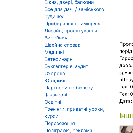
Вікна, двері, балкони
Все для дачі / заміського
будинку
Прибирання приміщень
Дизайн, проектування
Виробничі
Пропо
Швейна справа
порід
Медичні
Горох
Ветеринарні
дров.
Бухгалтерія, аудит
зручн
Охорона
https:
Юридичні
Тел: 
Партнери по бізнесу
Тел: 
Фінансові
Дата
Освітні
Тренінги, приватні уроки,
Інш
курси
Перевезення
Поліграфія, реклама