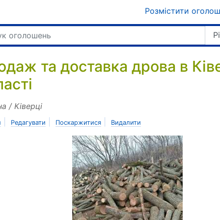
Розмістити оголо
Р
одаж та доставка дрова в Ків
ласті
на / Ківерці
|
|
|
и
Редагувати
Поскаржитися
Видалити