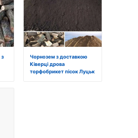
 з
Чорнозем з доставкою
Ківерці дрова
торфобрикет пісок Луцьк