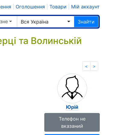
шення
|
Оголошення
|
Товари
|
Мій аккаунт
ізне
Вся Україна
Знайти
ерці та Волинській
<
>
Юрій
Телефон не
вказаний