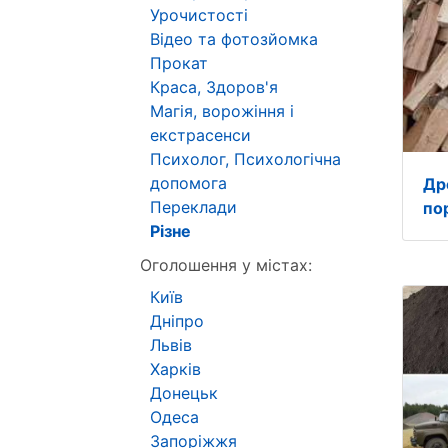
Урочистості
Відео та фотозйомка
Прокат
Краса, Здоров'я
Магія, ворожіння і
екстрасенси
Психолог, Психологічна
допомога
Др
Переклади
по
Різне
Оголошення у містах:
Київ
Дніпро
Львів
Харків
Донецьк
Одеса
Запоріжжя