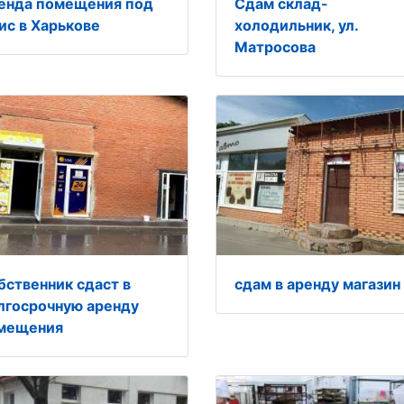
енда помещения под
Cдам склад-
ис в Харькове
холодильник, ул.
Матросова
бственник сдаст в
сдам в аренду магазин
лгосрочную аренду
мещения