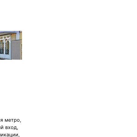
ия метро,
й вход,
никации,