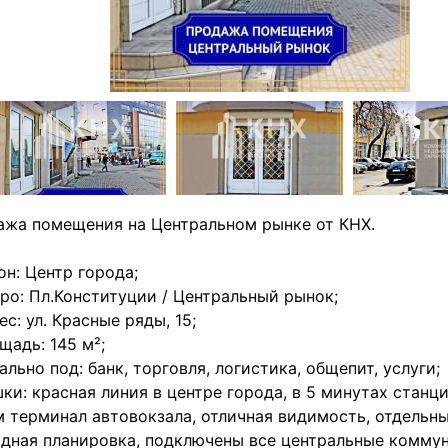
жа помещения на Центральном рынке от КНХ.
он: Центр города;
ро: Пл.Конституции / Центральный рынок;
ес: ул. Красные ряды, 15;
щадь: 145 м²;
ально под: банк, торговля, логистика, общепит, услуги;
ки: красная линия в центре города, в 5 минутах станц
 терминал автовокзала, отличная видимость, отдельны
дная планировка, подключены все центральные комму