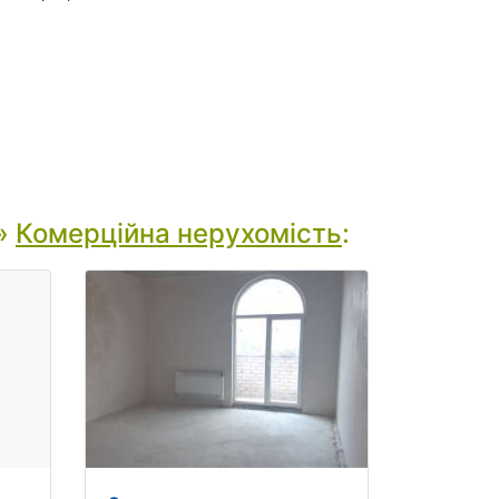
я
»
Комерційна нерухомість
: