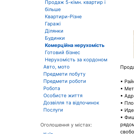
Продаж 5-кімн. квартир і
більше
Квартири-Різне
Гаражі
Ділянки
Будинки
Комерційна нерухомість
Готовий бізнес
Нерухомість за кордоном
Авто, мото
Прода
Предмети побуту
Предмети роботи
▪ Рай
Робота
▪ Мет
Особисте життя
▪ Адр
Дозвілля та відпочинок
▪ Пло
Послуги
▪ Иде
▪ Фиш
рядом
Оголошення у містах:
свобо