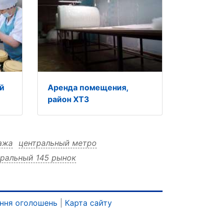
й
Аренда помещения,
район ХТЗ
ажа
центральный метро
тральный 145 рынок
ьный 145 м²
центральный 145 возле
рынок м²
рынок возле
рынок 145
тро
рынок 145 м²
рынок 145 возле
ння оголошень
|
Карта сайту
метро
продажа м²
продажа возле