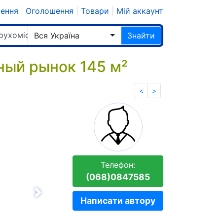
шення
|
Оголошення
|
Товари
|
Мій аккаунт
рухомість
Вся Україна
Знайти
ный рынок 145 м²
<
>
Телефон:
(068)0847585
Вперёд
Написати автору