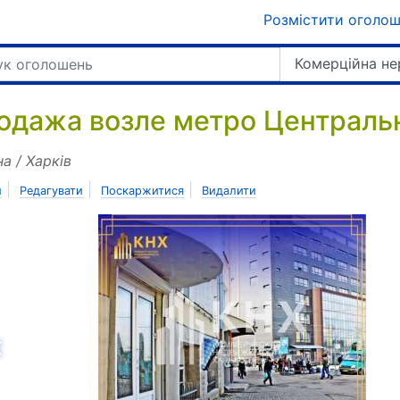
Розмістити оголо
Комерційна не
одажа возле метро Централь
на / Харків
|
|
|
и
Редагувати
Поскаржитися
Видалити
азад