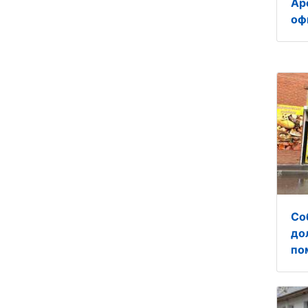
Ар
оф
Со
до
по