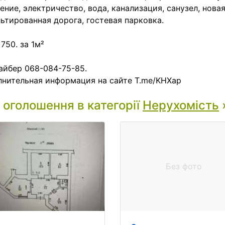
ение, электричество, вода, канализация, санузел, нова
ьтированная дорога, гостевая парковка.
 750. за 1м²
айбер 068-084-75-85.
нительная информация на сайте T.me/KHXap
і оголошення в категорії
Нерухомість
Без фото