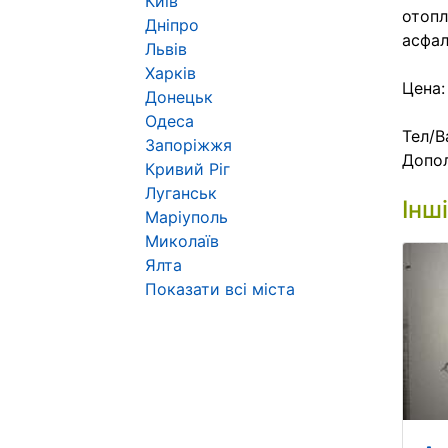
Київ
отопл
Дніпро
асфал
Львів
Харків
Цена:
Донецьк
Одеса
Тел/В
Запоріжжя
Допол
Кривий Ріг
Луганськ
Інш
Маріуполь
Миколаїв
Ялта
Показати всі міста