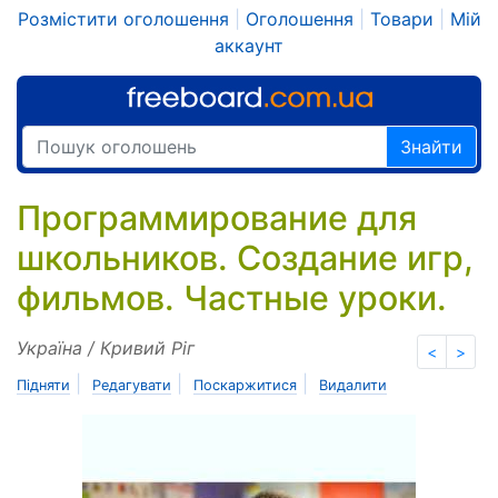
Розмістити оголошення
|
Оголошення
|
Товари
|
Мій
аккаунт
Знайти
Программирование для
школьников. Создание игр,
фильмов. Частные уроки.
Україна / Кривий Ріг
<
>
|
|
|
Підняти
Редагувати
Поскаржитися
Видалити