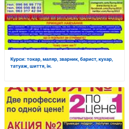
Курси: токар, маляр, зварник, барист, кухар,
татуаж, шиття, ін.