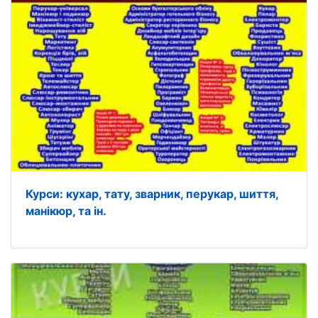
Курси: кухар, тату, зварник, перукар, шиття,
манікюр, та ін.