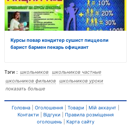
Курсы повар кондитер сушист пиццеоли
барист бармен пекарь официант
Тэги :
школьников
школьников частные
школьников фильмов
школьников уроки
показать больше
школьников создание
школьников программирование
школьников игр
школьников игр частные
Головна
|
Оголошення
|
Товари
|
Мій аккаунт
|
Контакти
|
Відгуки
|
Правила розміщення
школьников игр фильмов
школьников игр уроки
оголошень
|
Карта сайту
школьников игр создание