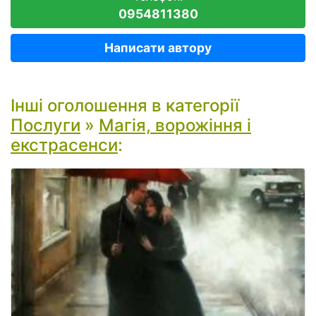
0954811380
Написати автору
Інші оголошення в категорії
Послуги
»
Магія, ворожіння і
екстрасенси
: