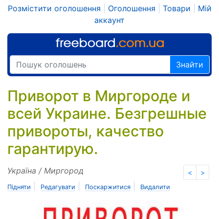
Розмістити оголошення
|
Оголошення
|
Товари
|
Мій
аккаунт
Знайти
Приворот в Миргороде и
всей Украине. Безгрешные
привороты, качество
гарантирую.
Україна / Миргород
<
>
|
|
|
Підняти
Редагувати
Поскаржитися
Видалити