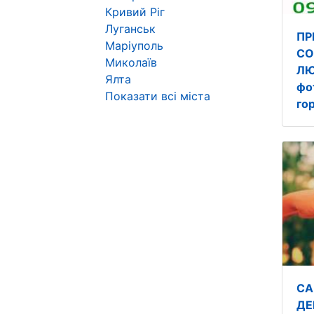
Кривий Ріг
Луганськ
ПР
Маріуполь
СО
Миколаїв
ЛЮ
Ялта
фо
Показати всі міста
го
СА
ДЕ