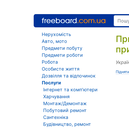
Нерухомість
Пр
Авто, мото
пр
Предмети побуту
Предмети роботи
Робота
Украї
Особисте життя
Піднят
Дозвілля та відпочинок
Послуги
Інтернет та комп'ютери
Харчування
Монтаж/Демонтаж
Побутовий ремонт
Сантехніка
Будівництво, ремонт