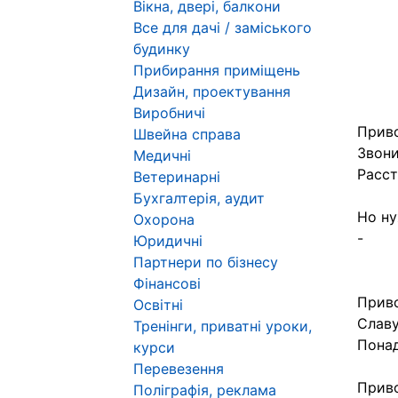
Вікна, двері, балкони
Все для дачі / заміського
будинку
Прибирання приміщень
Дизайн, проектування
Виробничі
Приво
Швейна справа
Звони
Медичні
Расст
Ветеринарні
Бухгалтерія, аудит
Но ну
Охорона
-
Юридичні
Партнери по бізнесу
Фінансові
Приво
Освітні
Славу
Тренінги, приватні уроки,
Понад
курси
Перевезення
Приво
Поліграфія, реклама