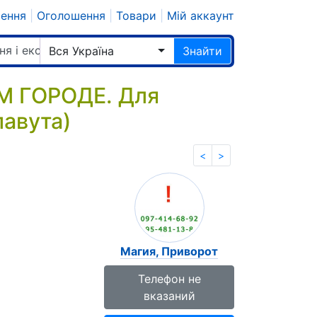
шення
|
Оголошення
|
Товари
|
Мій аккаунт
ня і екстрасенси
Вся Україна
Знайти
М ГОРОДЕ. Для
лавута)
<
>
Магия, Приворот
Телефон не
вказаний