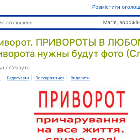
Розмістити оголо
Магія, ворожін
иворот. ПРИВОРОТЫ В ЛЮБО
иворота нужны будут фото (С
на / Славута
|
|
|
и
Редагувати
Поскаржитися
Видалити