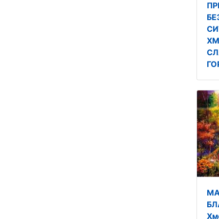
ПР
БЕ
СИ
ХМ
СЛ
ГО
МА
БЛ
Хм