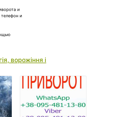
иворота и
 телефон и
мощью
ія, ворожіння і