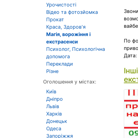
Урочистості
Звони
Відео та фотозйомка
возмо
Прокат
вайбе
Краса, Здоров'я
Магія, ворожіння і
По фо
екстрасенси
приво
Психолог, Психологічна
Дата
допомога
Переклади
Інш
Різне
екс
Оголошення у містах:
Київ
Дніпро
Львів
Харків
Донецьк
Одеса
Запоріжжя