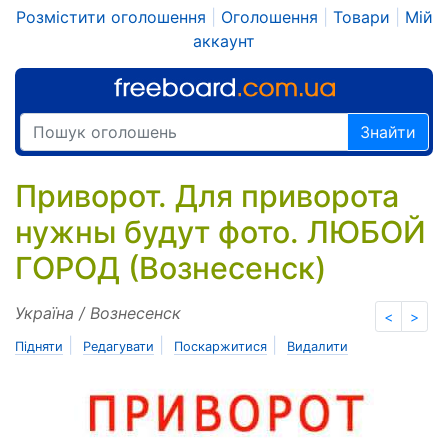
Розмістити оголошення
|
Оголошення
|
Товари
|
Мій
аккаунт
Знайти
Приворот. Для приворота
нужны будут фото. ЛЮБОЙ
ГОРОД (Вознесенск)
Україна / Вознесенск
<
>
|
|
|
Підняти
Редагувати
Поскаржитися
Видалити