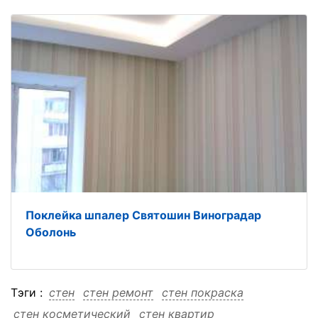
Поклейка шпалер Святошин Виноградар
Оболонь
Тэги :
стен
стен ремонт
стен покраска
стен косметический
стен квартир