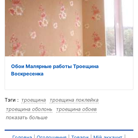
Обои Малярные работы Троещина
Воскресенка
Тэги :
троещина
троещина поклейка
троещина оболонь
троещина обоев
показать больше
троещина киев
троещина киев поклейка
троещина киев оболонь
троещина киев обоев
поклейка
поклейка троещина
поклейка оболонь
Головна
|
Оголошення
|
Товари
|
Мій аккаунт
|