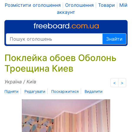
Розмістити оголошення
|
Оголошення
|
Товари
|
Мій
аккаунт
Знайти
Поклейка обоев Оболонь
Троещина Киев
Україна / Київ
<
>
|
|
|
Підняти
Редагувати
Поскаржитися
Видалити