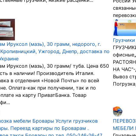
ственные грузчики, низкие расценки...
России У
связанны
перевозки
Грузчики
м Ируксол (мазь), 30 грамм, недорого, г.
ГРУЗЧИК
 Кропивницкий, Ужгород, Днепр, доставка по
oфисные
Украине
РАСТОЯН
м Ируксол (мазь), 30 грамм/ туба. Цена 650
НА ЧАС"-
Есть в наличии! Производитель Италия.
Вывоз ст
вка в отделения «Новой Почты» по всей
Погрузка,
не. Оплата-как при получении, так и по
плате на карту ПриватБанка. Товар
фи...
озка мебели Бровары Услуги грузчиков
ПЕРЕВОЗ
ры. Переезд картиры по Броварам .
МЕБЕЛИ 
вое такси Бровары по тел. 050-246-26-47
Грузовые