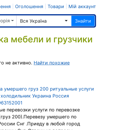
шення
|
Оголошення
|
Товари
|
Мій аккаунт
горія
Вся Україна
Знайти
а мебели и грузчики
о не активно.
Найти похожие
а умершего груз 200 ритуальные услуги
 холодильник Украина Россия
963152001
ые перевозки услуги по перевозке
груз 200).Перевезу умершего по
России Снг .Приеду в любой город