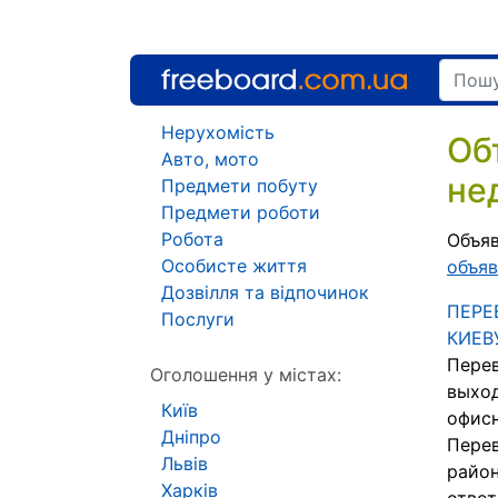
Нерухомість
Об
Авто, мото
не
Предмети побуту
Предмети роботи
Робота
Объяв
Особисте життя
объяв
Дозвілля та відпочинок
ПЕРЕ
Послуги
КИЕВУ
Перев
Оголошення у містах:
выход
Київ
офисн
Дніпро
Перев
Львів
район
Харків