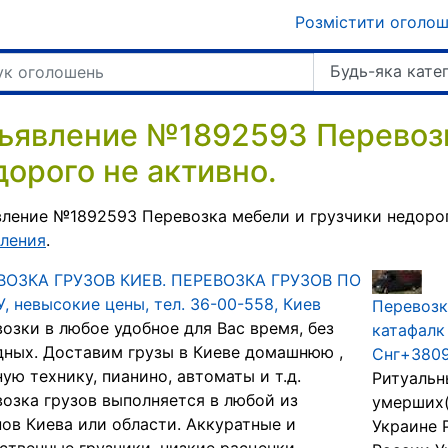
Розмістити оголо
Будь-яка кате
ъявление №1892593 Перевозк
дорого не активно.
ление №1892593 Перевозка мебели и грузчики недорог
ления
.
ВОЗКА ГРУЗОВ КИЕВ. ПЕРЕВОЗКА ГРУЗОВ ПО
, невысокие цены, тел. 36-00-558, Киев
Перевозк
озки в любое удобное для Вас время, без
катафалк
ных. Доставим грузы в Киеве домашнюю ,
Снг+380
ую технику, пианино, автоматы и т.д.
Ритуальн
озка грузов выполняется в любой из
умерших(
ов Киева или области. Аккуратные и
Украине 