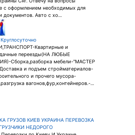
краины Снг. Отвечу на вопросы
е с оформлением необходимых для
 документов. Авто с хо...
 Круглосуточно
И,ТРАНСПОРТ-Квартирные и
,дачные переезды(НА ЛЮБЫЕ
ИЯ)-Сборка,разборка мебели-"МАСТЕР
Доставка и подъем стройматериалов-
роительного и прочего мусора-
разгрузка вагонов,фур,контейнеров.-...
КА ГРУЗОВ КИЕВ УКРАИНА ПЕРЕВОЗКА
ГРУЗЧИКИ НЕДОРОГО
 Перевозки по Киеву И Украине.