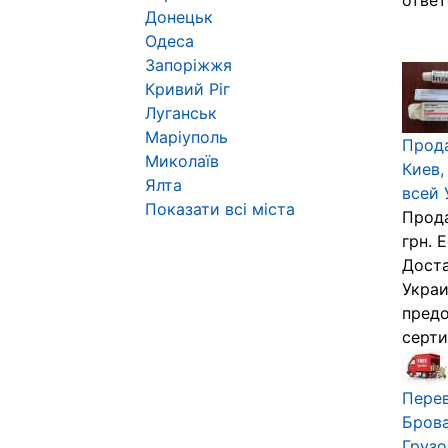
ответ
Донецьк
Одеса
Запоріжжя
Кривий Ріг
Луганськ
Маріуполь
Прода
Миколаїв
Киев,
Ялта
всей 
Показати всі міста
Прода
грн. 
Доста
Украи
предо
серти
Перев
Брова
Грузо