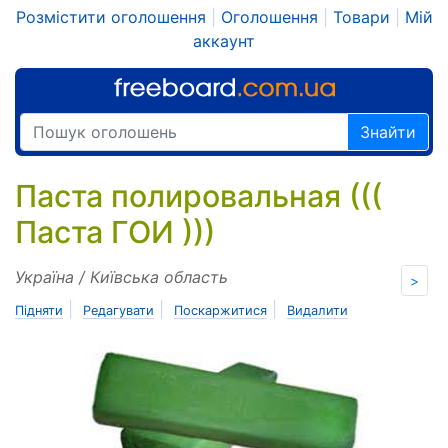
Розмістити оголошення
|
Оголошення
|
Товари
|
Мій
аккаунт
Знайти
Паста полировальная (((
Паста ГОИ )))
Україна / Київська область
>
|
|
|
Підняти
Редагувати
Поскаржитися
Видалити