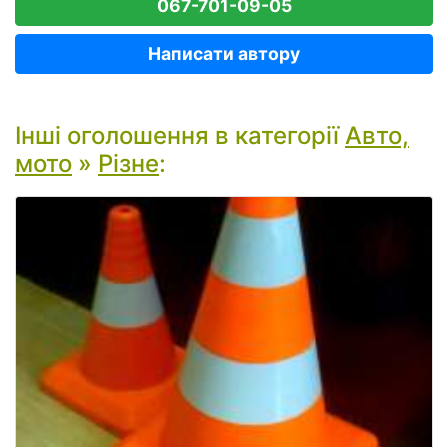
067-701-09-05
Написати автору
Інші оголошення в категорії
Авто,
мото
»
Різне
: