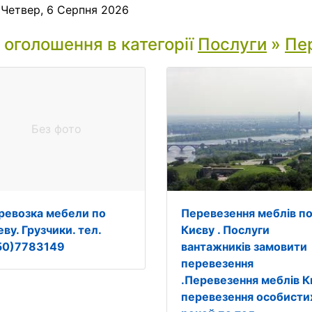
:
Четвер, 6 Серпня 2026
і оголошення в категорії
Послуги
»
Пе
Без фото
ревозка мебели по
Перевезення меблів п
ву. Грузчики. тел.
Києву . Послуги
50)7783149
вантажників замовити
перевезення
.Перевезення меблів К
перевезення особисти