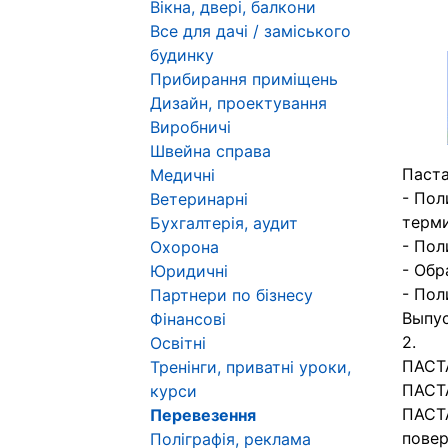
Вікна, двері, балкони
Все для дачі / заміського
будинку
Прибирання приміщень
Дизайн, проектування
Виробничі
Швейна справа
Паста
Медичні
- Пол
Ветеринарні
терми
Бухгалтерія, аудит
- Пол
Охорона
- Обр
Юридичні
- Пол
Партнери по бізнесу
Выпус
Фінансові
2.
Освітні
ПАСТА
Тренінги, приватні уроки,
ПАСТА
курси
ПАСТА
Перевезення
повер
Поліграфія, реклама