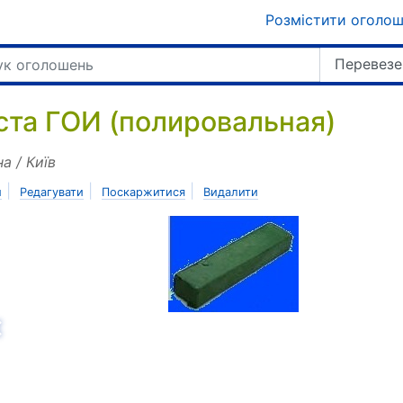
Розмістити оголо
Перевезе
ста ГОИ (полировальная)
на / Київ
|
|
|
и
Редагувати
Поскаржитися
Видалити
азад