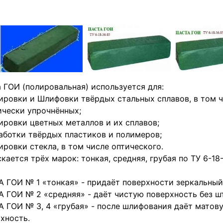
 ГОИ (полировальная) используется для:
ировки и Шлифовки твёрдых стальных сплавов, в том 
чески упрочнённых;
ировки цветных металлов и их сплавов;
аботки твёрдых пластиков и полимеров;
ировки стекла, в том числе оптического.
кается трёх марок: тонкая, средняя, грубая по ТУ 6-18-
 ГОИ № 1 «тонкая» - придаёт поверхности зеркальный
 ГОИ № 2 «средняя» - даёт чистую поверхность без ш
 ГОИ № 3, 4 «грубая» - после шлифования даёт матов
хность.