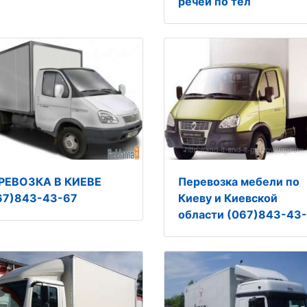
речей по тел
РЕВОЗКА В КИЕВЕ
Перевозка мебели по
67)843-43-67
Киеву и Киевской
области (067)843-43