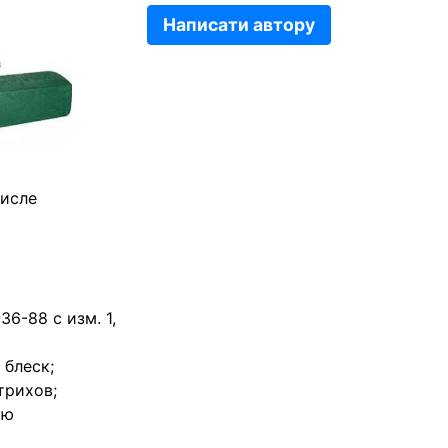
Написати автору
числе
36-88 с изм. 1,
 блеск;
трихов;
ую