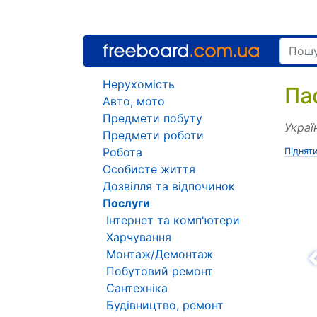
Нерухомість
Па
Авто, мото
Предмети побуту
Украї
Предмети роботи
Робота
Піднят
Особисте життя
Дозвілля та відпочинок
Послуги
Інтернет та комп'ютери
Харчування
Монтаж/Демонтаж
Н
Побутовий ремонт
Сантехніка
Будівництво, ремонт