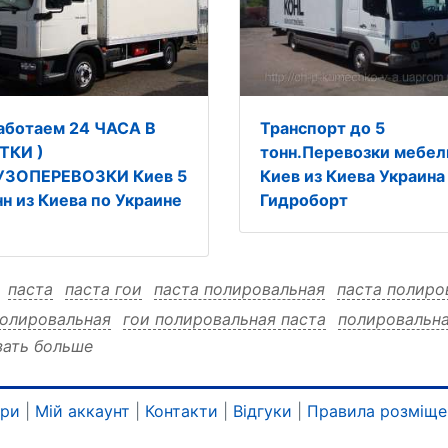
работаем 24 ЧАСА В
Транспорт до 5
ТКИ )
тонн.Перевозки мебел
УЗОПЕРЕВОЗКИ Киев 5
Киев из Киева Украина
нн из Киева по Украине
Гидроборт
:
паста
паста гои
паста полировальная
паста полиро
полировальная
гои полировальная паста
полировальн
зать больше
ровальная гои
ари
|
Мій аккаунт
|
Контакти
|
Відгуки
|
Правила розміще