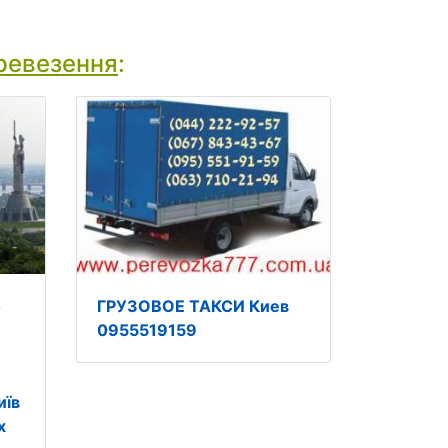
ревезення
:
о
ГРУЗОВОЕ ТАКСИ Киев
0955519159
иїв
х