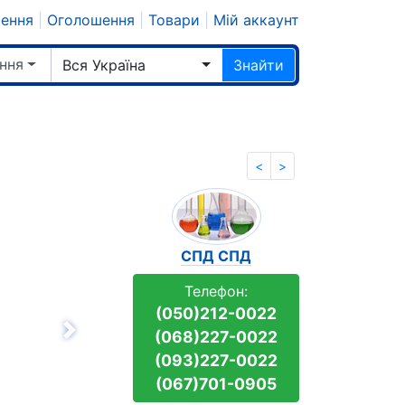
шення
|
Оголошення
|
Товари
|
Мій аккаунт
ння
Вся Україна
Знайти
<
>
СПД СПД
Телефон:
(050)212-0022
(068)227-0022
Вперёд
(093)227-0022
(067)701-0905