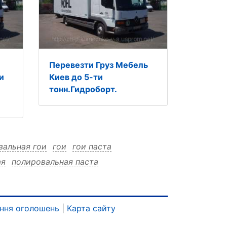
Перевезти Груз Мебель
и
Киев до 5-ти
тонн.Гидроборт.
вальная гои
гои
гои паста
ая
полировальная паста
ння оголошень
|
Карта сайту