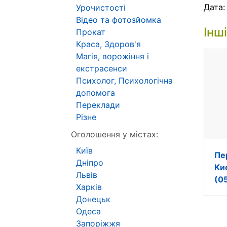
Дата
Урочистості
Відео та фотозйомка
Інш
Прокат
Краса, Здоров'я
Магія, ворожіння і
екстрасенси
Психолог, Психологічна
допомога
Переклади
Різне
Оголошення у містах:
Київ
Пе
Дніпро
Кие
Львів
(0
Харків
Донецьк
Одеса
Запоріжжя