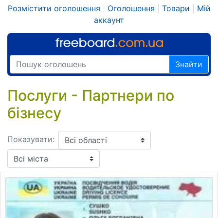
Розмістити оголошення
|
Оголошення
|
Товари
|
Мій
аккаунт
Знайти
Послуги - Партнери по
бізнесу
Показувати: