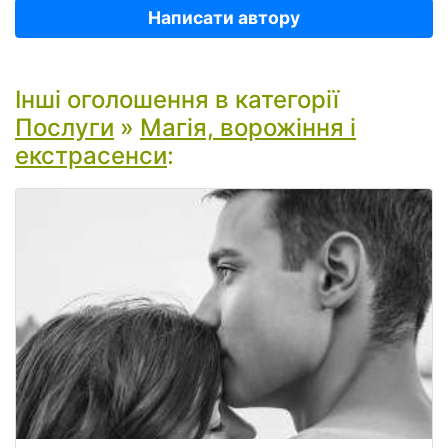
Написати автору
Інші оголошення в категорії
Послуги
»
Магія, ворожіння і
екстрасенси
: