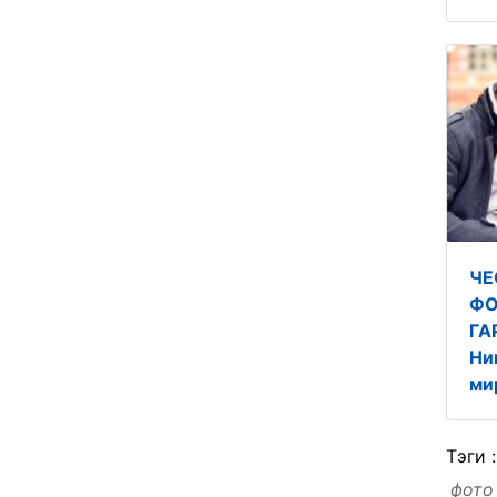
ЧЕ
ФО
ГА
Ни
ми
Тэги 
фото