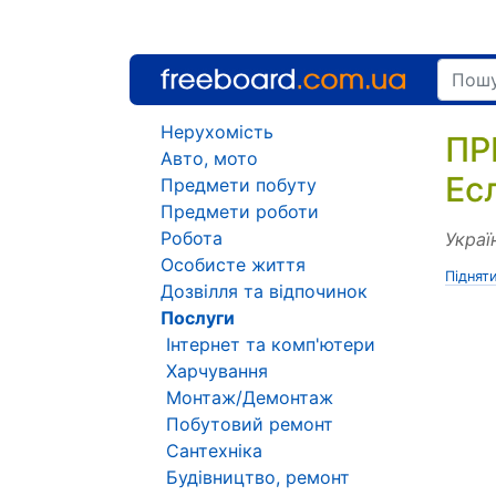
Нерухомість
ПР
Авто, мото
Ес
Предмети побуту
Предмети роботи
Робота
Украї
Особисте життя
Піднят
Дозвілля та відпочинок
Послуги
Інтернет та комп'ютери
Харчування
Монтаж/Демонтаж
Побутовий ремонт
Сантехніка
Будівництво, ремонт