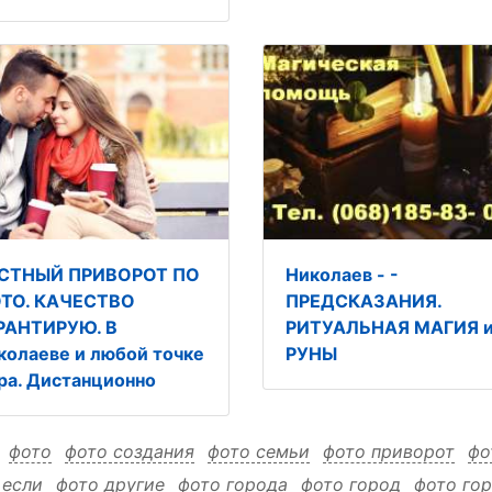
СТНЫЙ ПРИВОРОТ ПО
Николаев - -
ТО. КАЧЕСТВО
ПРЕДСКАЗАНИЯ.
РАНТИРУЮ. В
РИТУАЛЬНАЯ МАГИЯ 
колаеве и любой точке
РУНЫ
ра. Дистанционно
:
фото
фото создания
фото семьи
фото приворот
фо
 если
фото другие
фото города
фото город
фото го