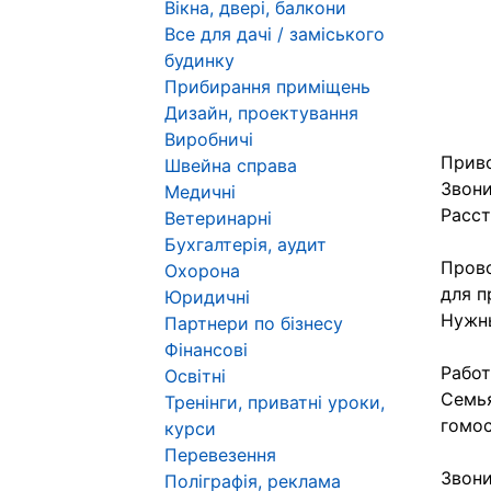
Вікна, двері, балкони
Все для дачі / заміського
будинку
Прибирання приміщень
Дизайн, проектування
Виробничі
Приво
Швейна справа
Звони
Медичні
Расст
Ветеринарні
Бухгалтерія, аудит
Прово
Охорона
для п
Юридичні
Нужны
Партнери по бізнесу
Фінансові
Работ
Освітні
Семья
Тренінги, приватні уроки,
гомос
курси
Перевезення
Звони
Поліграфія, реклама