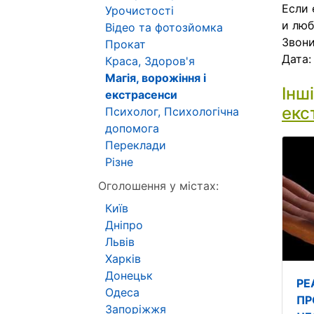
Если 
Урочистості
и люб
Відео та фотозйомка
Звони
Прокат
Дата
Краса, Здоров'я
Магія, ворожіння і
Інш
екстрасенси
екс
Психолог, Психологічна
допомога
Переклади
Різне
Оголошення у містах:
Київ
Дніпро
Львів
Харків
Донецьк
РЕ
Одеса
ПР
Запоріжжя