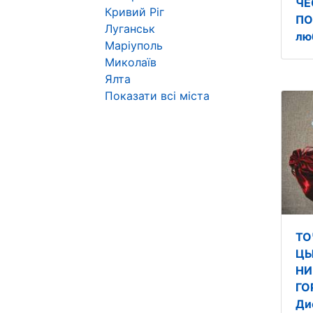
ЧЕ
Кривий Ріг
ПО
Луганськ
лю
Маріуполь
Миколаїв
Ялта
Показати всі міста
ТО
ЦЫ
НИ
ГО
Ди