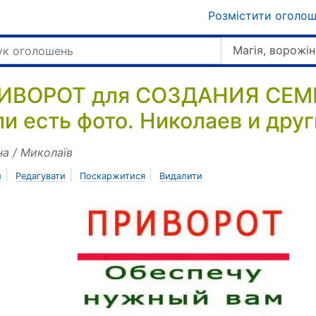
Розмістити оголо
Магія, ворожін
ИВОРОТ для СОЗДАНИЯ СЕМ
ли есть фото. Николаев и дру
на / Миколаїв
|
|
|
и
Редагувати
Поскаржитися
Видалити