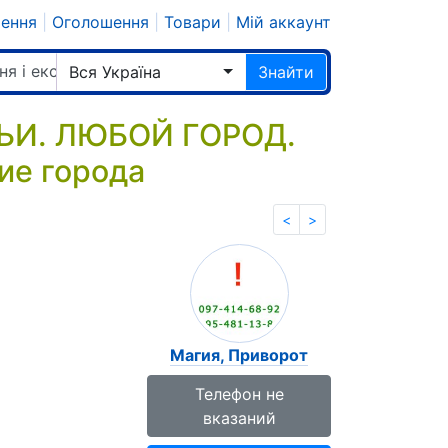
шення
|
Оголошення
|
Товари
|
Мій аккаунт
ня і екстрасенси
Вся Україна
Знайти
ЬИ. ЛЮБОЙ ГОРОД.
гие города
<
>
Магия, Приворот
Телефон не
вказаний