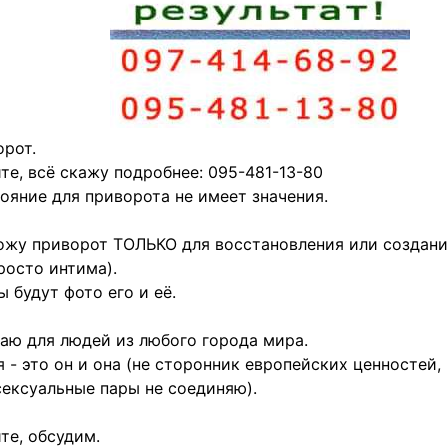
рот.
те, всё скажу подробнее: 095-481-13-80
ояние для приворота не имеет значения.
жу приворот ТОЛЬКО для восстановления или создани
росто интима).
 будут фото его и её.
аю для людей из любого города мира.
 - это он и она (не сторонник европейских ценностей,
ексуальные пары не соединяю).
те, обсудим.