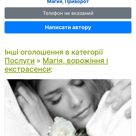
Магия, Приворот
Телефон не вказаний
Написати автору
Інші оголошення в категорії
Послуги
»
Магія, ворожіння і
екстрасенси
: