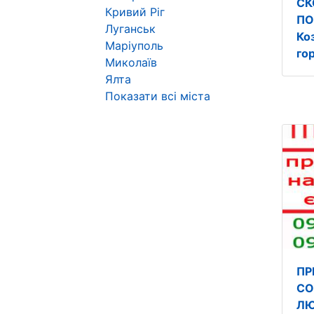
СК
Кривий Ріг
ПО
Луганськ
Ко
Маріуполь
го
Миколаїв
Ялта
Показати всі міста
ПР
СО
ЛЮ