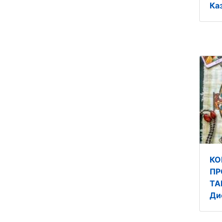
Ка
КО
ПР
ТА
Ди