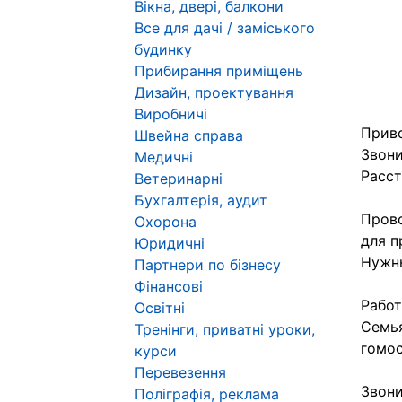
Вікна, двері, балкони
Все для дачі / заміського
будинку
Прибирання приміщень
Дизайн, проектування
Виробничі
Приво
Швейна справа
Звони
Медичні
Расст
Ветеринарні
Бухгалтерія, аудит
Прово
Охорона
для п
Юридичні
Нужны
Партнери по бізнесу
Фінансові
Работ
Освітні
Семья
Тренінги, приватні уроки,
гомос
курси
Перевезення
Звони
Поліграфія, реклама