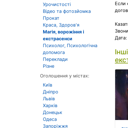
Если 
Урочистості
догов
Відео та фотозйомка
Прокат
Казат
Краса, Здоров'я
Звони
Магія, ворожіння і
Дата
екстрасенси
Психолог, Психологічна
Інш
допомога
екс
Переклади
Різне
Оголошення у містах:
Київ
Дніпро
Львів
Харків
Донецьк
Одеса
Запоріжжя