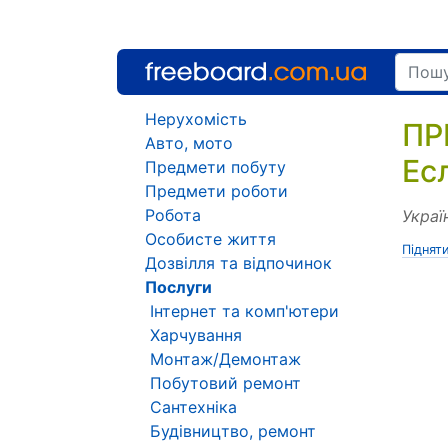
Нерухомість
ПР
Авто, мото
Ес
Предмети побуту
Предмети роботи
Робота
Украї
Особисте життя
Піднят
Дозвілля та відпочинок
Послуги
Інтернет та комп'ютери
Харчування
Монтаж/Демонтаж
Побутовий ремонт
Сантехніка
Будівництво, ремонт