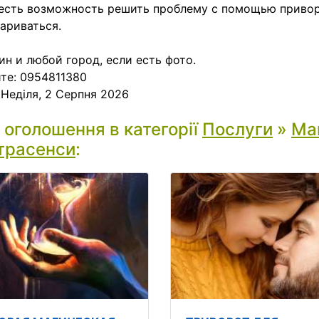
есть возможность решить проблему с помощью привор
ариваться.
ин и любой город, если есть фото.
те: 0954811380
:
Неділя, 2 Серпня 2026
і оголошення в категорії
Послуги
»
Маг
трасенси
: