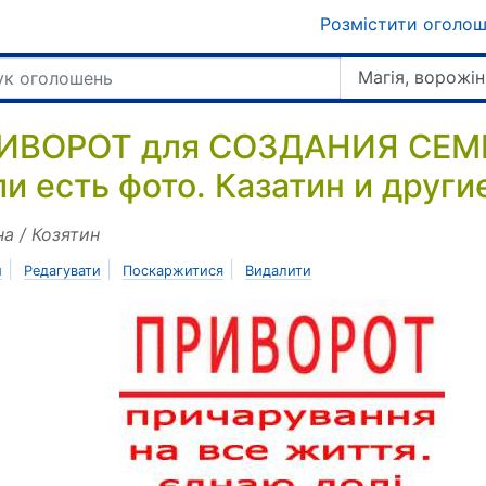
Розмістити оголо
Магія, ворожін
ИВОРОТ для СОЗДАНИЯ СЕМ
ли есть фото. Казатин и други
на / Козятин
|
|
|
и
Редагувати
Поскаржитися
Видалити