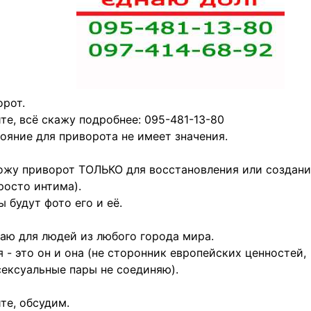
рот.
те, всё скажу подробнее: 095-481-13-80
ояние для приворота не имеет значения.
жу приворот ТОЛЬКО для восстановления или создани
росто интима).
 будут фото его и её.
аю для людей из любого города мира.
 - это он и она (не сторонник европейских ценностей,
ексуальные пары не соединяю).
те, обсудим.