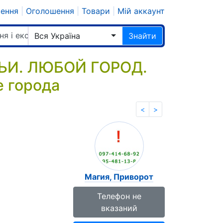
шення
|
Оголошення
|
Товари
|
Мій аккаунт
ня і екстрасенси
Вся Україна
Знайти
ЬИ. ЛЮБОЙ ГОРОД.
е города
<
>
Магия, Приворот
Телефон не
вказаний