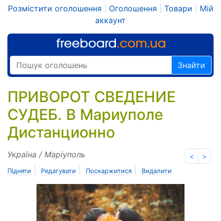
Розмістити оголошення
|
Оголошення
|
Товари
|
Мій
аккаунт
Знайти
ПРИВОРОТ СВЕДЕНИЕ
СУДЕБ. В Мариуполе
Дистанционно
Україна / Маріуполь
<
>
|
|
|
Підняти
Редагувати
Поскаржитися
Видалити