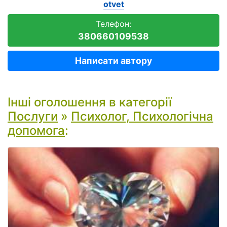
otvet
Телефон:
380660109538
Написати автору
Інші оголошення в категорії
Послуги
»
Психолог, Психологічна
допомога
: