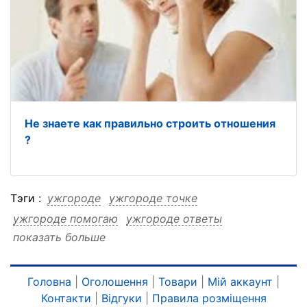
Не знаете как правильно строить отношения
?
Тэги :
ужгороде
ужгороде точке
ужгороде помогаю
ужгороде ответы
показать больше
ужгороде найти
ужгороде мира
ужгороде любой
ужгороде дистанционно
ужгороде дистанционно точке
Головна
|
Оголошення
|
Товари
|
Мій аккаунт
|
Контакти
|
Відгуки
|
Правила розміщення
ужгороде дистанционно помогаю