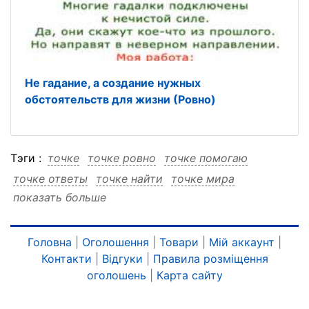
Не гадание, а создание нужных
обстоятельств для жизни (Ровно)
Тэги :
точке
точке ровно
точке помогаю
точке ответы
точке найти
точке мира
показать больше
точке любой
точке дистанционно
точке дистанционно ровно
точке дистанционно помогаю
Головна
|
Оголошення
|
Товари
|
Мій аккаунт
|
Контакти
|
Відгуки
|
Правила розміщення
точке дистанционно ответы
оголошень
|
Карта сайту
точке дистанционно найти
точке дистанционно мира