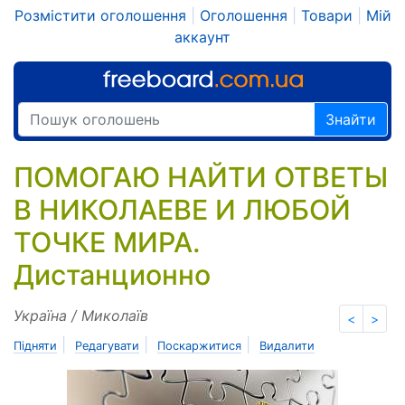
Розмістити оголошення
|
Оголошення
|
Товари
|
Мій
аккаунт
Знайти
ПОМОГАЮ НАЙТИ ОТВЕТЫ
В НИКОЛАЕВЕ И ЛЮБОЙ
ТОЧКЕ МИРА.
Дистанционно
Україна / Миколаїв
<
>
|
|
|
Підняти
Редагувати
Поскаржитися
Видалити