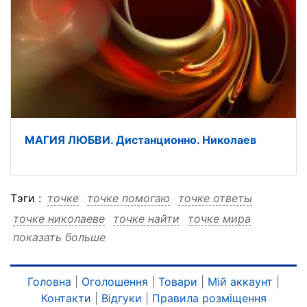
МАГИЯ ЛЮБВИ. Дистанционно. Николаев
Тэги :
точке
точке помогаю
точке ответы
точке николаеве
точке найти
точке мира
показать больше
точке любой
точке дистанционно
точке дистанционно помогаю
точке дистанционно ответы
Головна
|
Оголошення
|
Товари
|
Мій аккаунт
|
Контакти
|
Відгуки
|
Правила розміщення
точке дистанционно николаеве