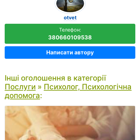
otvet
Телефон:
380660109538
Написати автору
Інші оголошення в категорії
Послуги
»
Психолог, Психологічна
допомога
: