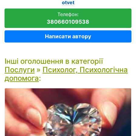
otvet
Телефон:
380660109538
Написати автору
Інші оголошення в категорії
Послуги
»
Психолог, Психологічна
допомога
: