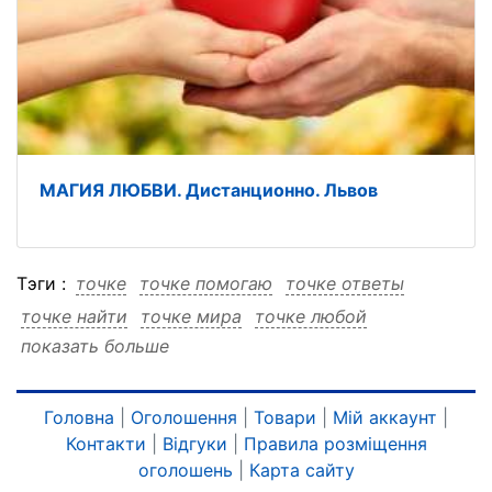
МАГИЯ ЛЮБВИ. Дистанционно. Львов
Тэги :
точке
точке помогаю
точке ответы
точке найти
точке мира
точке любой
показать больше
точке львове
точке дистанционно
точке дистанционно помогаю
точке дистанционно ответы
Головна
|
Оголошення
|
Товари
|
Мій аккаунт
|
Контакти
|
Відгуки
|
Правила розміщення
точке дистанционно найти
оголошень
|
Карта сайту
точке дистанционно мира