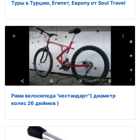
Туры в Турцию, Египет, Европу от Soul Travel
Рама велосипеда "нестандарт"( диаметр
колес 26 дюймов )