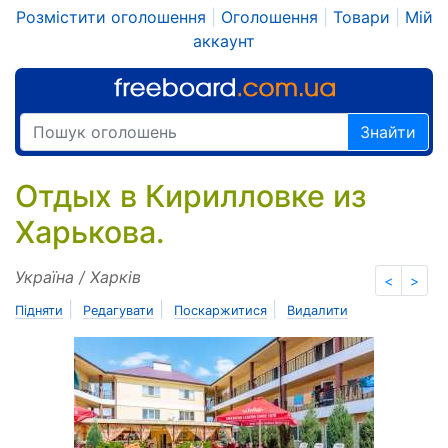
Розмістити оголошення
|
Оголошення
|
Товари
|
Мій
аккаунт
Знайти
Отдых в Кирилловке из
Харькова.
Україна / Харків
<
>
|
|
|
Підняти
Редагувати
Поскаржитися
Видалити