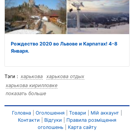
Pождеcтво 2020 во Львове и Каpпатах! 4-8
Янваpя.
Тэги :
харькова
харькова отдых
харькова кирилловке
показать больше
харькова кирилловке отдых
отдых
отдых харькова
отдых кирилловке
отдых кирилловке харькова
кирилловке
Головна
|
Оголошення
|
Товари
|
Мій аккаунт
|
Контакти
|
Відгуки
|
Правила розміщення
кирилловке харькова
кирилловке отдых
оголошень
|
Карта сайту