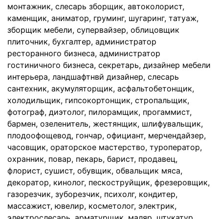
монтажник, слесарь зборщик, автоколорист,
каменщик, аниматор, груминг, шугаринг, татуаж,
зборщик мебели, супервайзер, облицовщик
плиточник, бухгалтер, администратор
ресторанного бизнеса, администратор
гостиничного бизнеса, секретарь, дизайнер мебели
интерьера, ландшафтнвй дизайнер, слесарь
сантехник, акумуляторщик, асфальтобетонщик,
холодильщик, гипсокортонщик, стропальщик,
фотограф, диэтолог, пилорамщик, прогаммист,
бармен, озеленитель, жестянщик, шлифувальщик,
плодоофощевод, гончар, официант, мерчендайзер,
часовщик, ораторское мастерство, туроператор,
охранник, повар, пекарь, барист, продавец,
флорист, сушист, обувщик, обвальщик мяса,
декоратор, кинолог, пескоструйщик, фрезеровщик,
газорезчик, зуборезчик, психолг, кондитер,
массажист, ювелир, косметолог, электрик,
электрослесарь, арматурщик, маляр, штукатур,