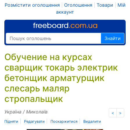
Розмістити оголошення
|
Оголошення
|
Товари
|
Мій
аккаунт
Знайти
Обучение на курсах
сварщик токарь электрик
бетонщик арматурщик
слесарь маляр
стропальщик
Україна / Миколаїв
<
>
|
|
|
Підняти
Редагувати
Поскаржитися
Видалити