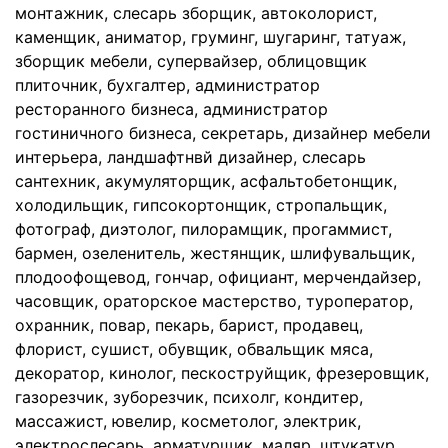
монтажник, слесарь зборщик, автоколорист,
каменщик, аниматор, груминг, шугаринг, татуаж,
зборщик мебели, супервайзер, облицовщик
плиточник, бухгалтер, администратор
ресторанного бизнеса, администратор
гостиничного бизнеса, секретарь, дизайнер мебели
интерьера, ландшафтнвй дизайнер, слесарь
сантехник, акумуляторщик, асфальтобетонщик,
холодильщик, гипсокортонщик, стропальщик,
фотограф, диэтолог, пилорамщик, прогаммист,
бармен, озеленитель, жестянщик, шлифувальщик,
плодоофощевод, гончар, официант, мерчендайзер,
часовщик, ораторское мастерство, туроператор,
охранник, повар, пекарь, барист, продавец,
флорист, сушист, обувщик, обвальщик мяса,
декоратор, кинолог, пескоструйщик, фрезеровщик,
газорезчик, зуборезчик, психолг, кондитер,
массажист, ювелир, косметолог, электрик,
электрослесарь, арматурщик, маляр, штукатур,