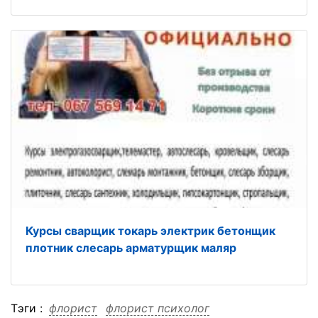
Курсы сварщик токарь электрик бетонщик
плотник слесарь арматурщик маляр
Тэги :
флорист
флорист психолог