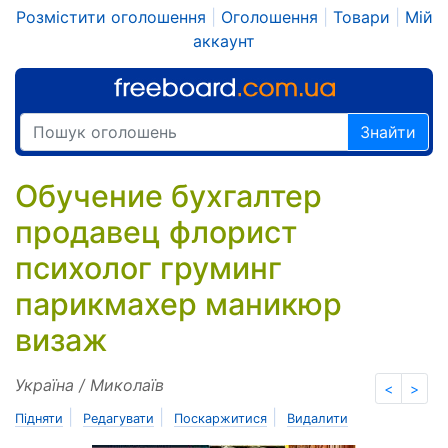
Розмістити оголошення
|
Оголошення
|
Товари
|
Мій
аккаунт
Знайти
Обучение бухгалтер
продавец флорист
психолог груминг
парикмахер маникюр
визаж
Україна / Миколаїв
<
>
|
|
|
Підняти
Редагувати
Поскаржитися
Видалити