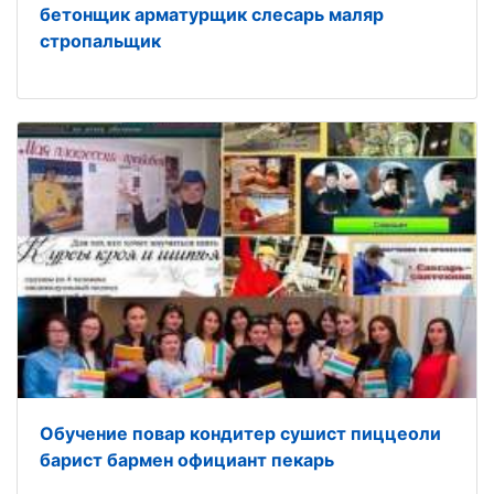
бетонщик арматурщик слесарь маляр
стропальщик
Обучение повар кондитер сушист пиццеоли
барист бармен официант пекарь